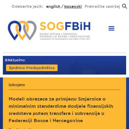
Skoči
Odaberite jezik:
english
bosanski
Pretražite sadržaj
na
glavni
sadržaj
#Aktuelno:
Sjednice Predsjedništva
Izdvojeno
Modeli obrazaca za primjenu Smjernica o
minimalnim standardima dodjele finansijskih
sredstava putem transfera i subvencija u
Federaciji Bosne i Hercegovine