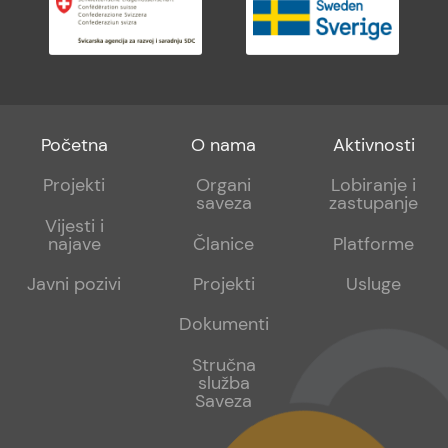
Footer
Footer
Footer
Početna
O nama
Aktivnosti
menu
sub
sub
Projekti
Organi
Lobiranje i
saveza
zastupanje
1
2
Vijesti i
najave
Članice
Platforme
Javni pozivi
Projekti
Usluge
Dokumenti
Stručna
služba
Saveza