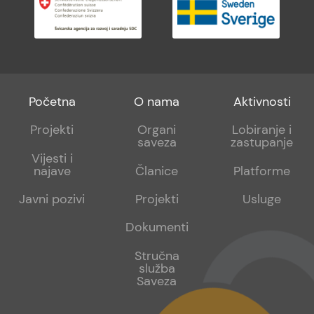
Footer
Footer
Footer
Početna
O nama
Aktivnosti
menu
sub
sub
Projekti
Organi
Lobiranje i
saveza
zastupanje
1
2
Vijesti i
najave
Članice
Platforme
Javni pozivi
Projekti
Usluge
Dokumenti
Stručna
služba
Saveza