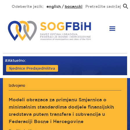
Skoči
Odaberite jezik:
english
bosanski
Pretražite sadržaj
na
glavni
sadržaj
#Aktuelno:
Sjednice Predsjedništva
Izdvojeno
Modeli obrazaca za primjenu Smjernica o
minimalnim standardima dodjele finansijskih
sredstava putem transfera i subvencija u
Federaciji Bosne i Hercegovine