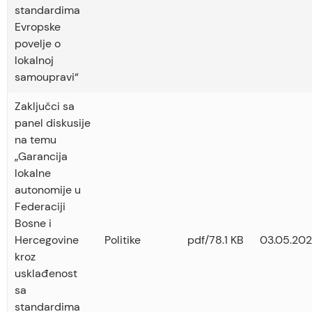
standardima
Evropske
povelje o
lokalnoj
samoupravi“
Zaključci sa
panel diskusije
na temu
„Garancija
lokalne
autonomije u
Federaciji
Bosne i
Hercegovine
Politike
pdf/78.1 KB
03.05.202
kroz
usklađenost
sa
standardima