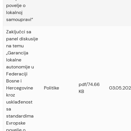
povelje o
lokalnoj
samoupravi“
Zaključci sa
panel diskusije
na temu
„Garancija
lokalne
autonomije u
Federaciji
Bosne i
pdf/74.66
Hercegovine
Politike
03.05.202
KB
kroz
usklađenost
sa
standardima
Evropske
povelje o