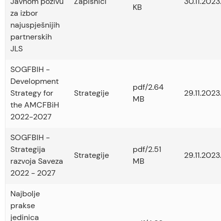
Javnom pozivu
Zapisnici
30.11.2023
KB
za izbor
najuspješnijih
partnerskih
JLS
SOGFBIH -
Development
pdf/2.64
Strategy for
Strategije
29.11.2023
MB
the AMCFBiH
2022-2027
SOGFBIH -
Strategija
pdf/2.51
Strategije
29.11.2023
razvoja Saveza
MB
2022 - 2027
Najbolje
prakse
jedinica