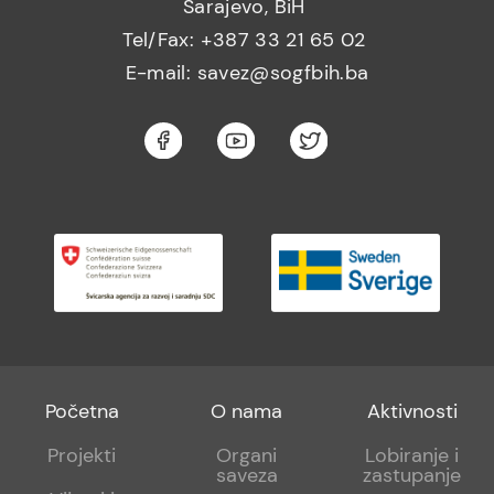
Sarajevo, BiH
Tel/Fax: +387 33 21 65 02
E-mail: savez@sogfbih.ba
Footer
Footer
Footer
Početna
O nama
Aktivnosti
menu
sub
sub
Projekti
Organi
Lobiranje i
saveza
zastupanje
1
2