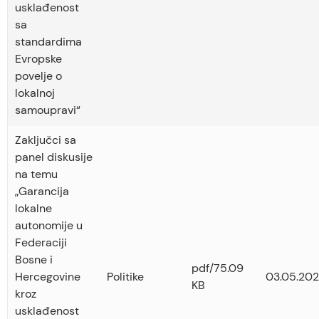
usklađenost
sa
standardima
Evropske
povelje o
lokalnoj
samoupravi“
Zaključci sa
panel diskusije
na temu
„Garancija
lokalne
autonomije u
Federaciji
Bosne i
pdf/75.09
Hercegovine
Politike
03.05.202
KB
kroz
usklađenost