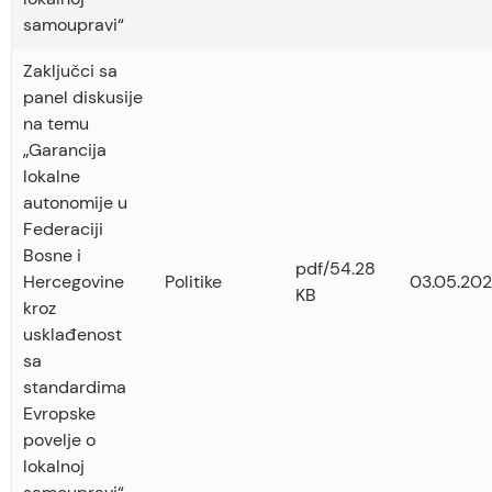
samoupravi“
Zaključci sa
panel diskusije
na temu
„Garancija
lokalne
autonomije u
Federaciji
Bosne i
pdf/54.28
Hercegovine
Politike
03.05.202
KB
kroz
usklađenost
sa
standardima
Evropske
povelje o
lokalnoj