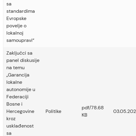
sa
standardima
Evropske
povelje o
lokalnoj
samoupravi“
Zaključci sa
panel diskusije
na temu
„Garancija
lokalne
autonomije u
Federaciji
Bosne i
pdf/78.68
Hercegovine
Politike
03.05.202
KB
kroz
usklađenost
sa