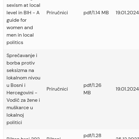
sexism at local
level in BIH - A
Priručnici
pdf/1.14 MB
19.01.2024
guide for
women and
men in local
politics
Sprečavanje i
borba protiv
seksizma na
lokalnom nivou
u Bosni i
pdf/1.26
Priručnici
19.01.2024
Hercegovini -
MB
Vodič za žene i
muškarce u
lokalnoj
politici
pdf/1.28