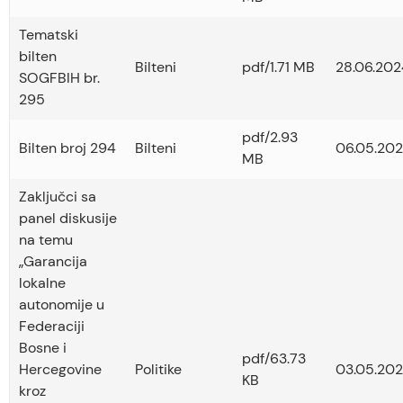
Tematski
bilten
Bilteni
pdf/1.71 MB
28.06.202
SOGFBIH br.
295
pdf/2.93
Bilten broj 294
Bilteni
06.05.202
MB
Zaključci sa
panel diskusije
na temu
„Garancija
lokalne
autonomije u
Federaciji
Bosne i
pdf/63.73
Hercegovine
Politike
03.05.202
KB
kroz