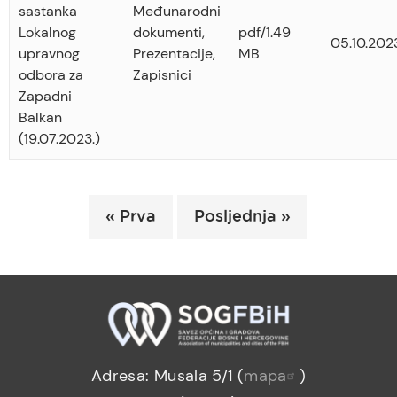
sastanka
Međunarodni
Lokalnog
dokumenti
,
pdf/1.49
05.10.202
upravnog
Prezentacije
,
MB
odbora za
Zapisnici
Zapadni
Balkan
(19.07.2023.)
Obilježavanje
Prva
« Prva
Posljednja
Posljednja »
strana
stranica
stranica
Adresa: Musala 5/1 (
mapa
)