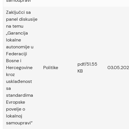
samoupravi“
Zaključci sa
panel diskusije
na temu
„Garancija
lokalne
autonomije u
Federaciji
Bosne i
pdf/51.55
Hercegovine
Politike
03.05.202
KB
kroz
usklađenost
sa
standardima
Evropske
povelje o
lokalnoj
samoupravi“