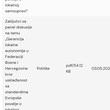
lokalnoj
samoupravi“
Zaključci sa
panel diskusije
na temu
„Garancija
lokalne
autonomije u
Federaciji
Bosne i
pdf/54.12
Hercegovine
Politike
03.05.202
KB
kroz
usklađenost
sa
standardima
Evropske
povelje o
lokalnoj