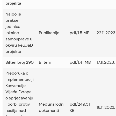
projekta
Najbolje
prakse
jedinica
lokalne
Publikacije
pdf/1.5 MB
22.11.2023.
samouprave u
okviru ReLOaD
projekta
Bilten broj 290
Bilteni
pdf/1.41 MB
17.11.2023.
Preporuka o
implementaciji
Konvencije
Vijeća Evropa
o sprječavanju
i borbi protiv
Međunarodni
pdf/249.51
16.11.2023.
nasilja nad
dokumenti
KB