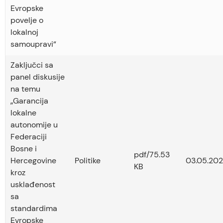
Evropske
povelje o
lokalnoj
samoupravi“
Zaključci sa
panel diskusije
na temu
„Garancija
lokalne
autonomije u
Federaciji
Bosne i
pdf/75.53
Hercegovine
Politike
03.05.202
KB
kroz
usklađenost
sa
standardima
Evropske