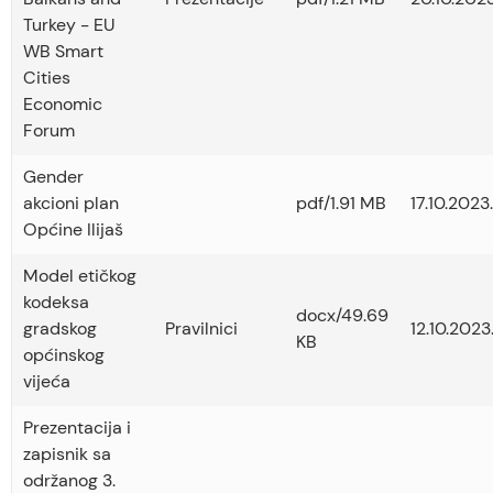
Turkey - EU
WB Smart
Cities
Economic
Forum
Gender
akcioni plan
pdf/1.91 MB
17.10.2023.
Općine Ilijaš
Model etičkog
kodeksa
docx/49.69
gradskog
Pravilnici
12.10.2023
KB
općinskog
vijeća
Prezentacija i
zapisnik sa
održanog 3.