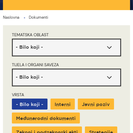
Naslovna
Dokumenti
You
are
TEMATSKA OBLAST
here
TIJELA I ORGANI SAVEZA
VRSTA
- Bilo koji -
Interni
Javni poziv
Međunarodni dokumenti
Zakoni i podzakonski akti
Strategije