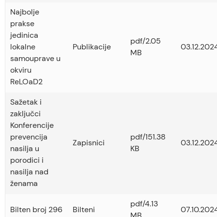
Najbolje
prakse
jedinica
pdf/2.05
lokalne
Publikacije
03.12.2024
MB
samouprave u
okviru
ReLOaD2
Sažetak i
zaključci
Konferencije
prevencija
pdf/151.38
Zapisnici
03.12.2024
nasilja u
KB
porodici i
nasilja nad
ženama
pdf/4.13
Bilten broj 296
Bilteni
07.10.2024
MB