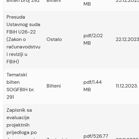
Bilten broj 292
Bilteni
25.12.2023
MB
Presuda
Ustavnog suda
FBiH U26-22
pdf/2.02
(Zakon o
Ostalo
22.12.2023
MB
računavodstvu
i reviziji u
FBiH)
Tematski
bilten
pdf/1.44
Bilteni
11.12.2023.
SOGFBIH br.
MB
291
Zapisnik sa
evaluacije
projektnih
prijedloga po
pdf/526.77