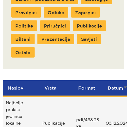
Pravilnici
Odluke
Zapisnici
Politike
Priručnici
Publikacije
Bilteni
Prezentacije
Savjeti
Ostalo
Naslov
Vrsta
Format
Datum
S
u
Najbolje
prakse
jedinica
pdf/438.28
lokalne
Publikacije
03.12.2024
KB