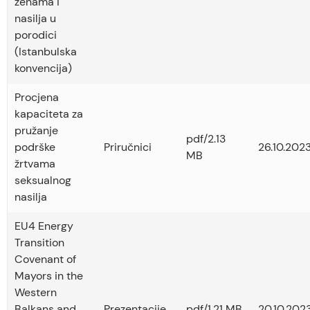
ženama i
nasilja u
porodici
(Istanbulska
konvencija)
Procjena
kapaciteta za
pružanje
pdf/2.13
podrške
Priručnici
26.10.2023
MB
žrtvama
seksualnog
nasilja
EU4 Energy
Transition
Covenant of
Mayors in the
Western
Balkans and
Prezentacije
pdf/1.21 MB
20.10.2023