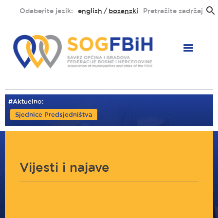
Skoči
Odaberite jezik:
english
bosanski
Pretražite sadržaj
na
glavni
sadržaj
#Aktuelno:
Sjednice Predsjedništva
Vijesti i najave