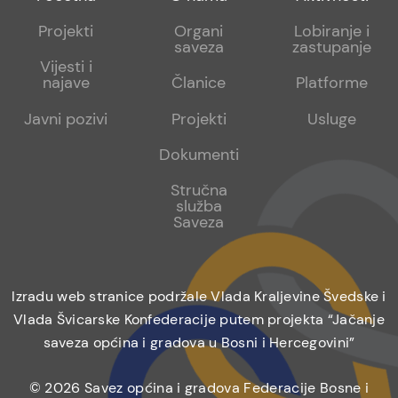
menu
sub
sub
Projekti
Organi
Lobiranje i
saveza
zastupanje
1
2
Vijesti i
najave
Članice
Platforme
Javni pozivi
Projekti
Usluge
Dokumenti
Stručna
služba
Saveza
Izradu web stranice podržale Vlada Kraljevine Švedske i
Vlada Švicarske Konfederacije putem projekta “Jačanje
saveza općina i gradova u Bosni i Hercegovini”
© 2026 Savez općina i gradova Federacije Bosne i