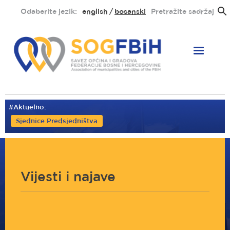
Skoči
Odaberite jezik:
english
bosanski
Pretražite sadržaj
na
glavni
sadržaj
#Aktuelno:
Sjednice Predsjedništva
Vijesti i najave