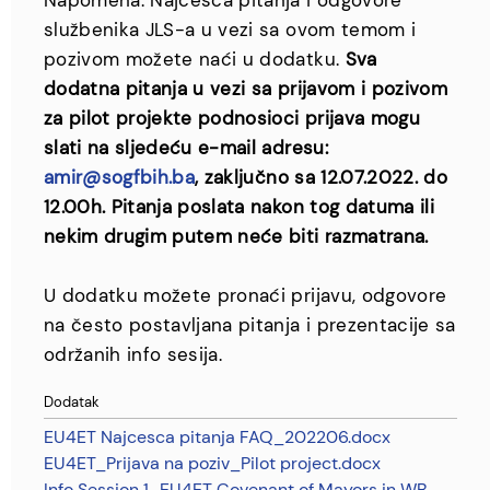
Napomena: Najčešća pitanja i odgovore
službenika JLS-a u vezi sa ovom temom i
pozivom možete naći u dodatku.
Sva
dodatna pitanja u vezi sa prijavom i pozivom
za pilot projekte podnosioci prijava mogu
slati na sljedeću e-mail adresu:
amir@sogfbih.ba
, zaključno sa 12.07.2022. do
12.00h. Pitanja poslata nakon tog datuma ili
nekim drugim putem neće biti razmatrana.
U dodatku možete pronaći prijavu, odgovore
na često postavljana pitanja i prezentacije sa
održanih info sesija.
Dodatak
EU4ET Najcesca pitanja FAQ_202206.docx
EU4ET_Prijava na poziv_Pilot project.docx
Info Session 1_EU4ET Covenant of Mayors in WB