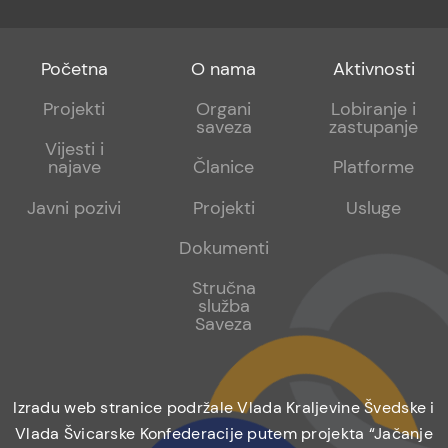
Footer
Footer
Footer
Početna
O nama
Aktivnosti
menu
sub
sub
Projekti
Organi
Lobiranje i
saveza
zastupanje
1
2
Vijesti i
najave
Članice
Platforme
Javni pozivi
Projekti
Usluge
Dokumenti
Stručna
služba
Saveza
Izradu web stranice podržale Vlada Kraljevine Švedske i
Vlada Švicarske Konfederacije putem projekta “Jačanje