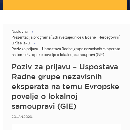
Naslovna
You
Prezentacija programa "Zdrave zajednice u Bosne i Hercegovini"
are
u Kiseljaku
Poziv za prijavu – Uspostava Radne grupe nezavisnih eksperata
here
na temu Evropske povelje o lokalnoj samoupravi (GIE)
Poziv za prijavu – Uspostava
Radne grupe nezavisnih
eksperata na temu Evropske
povelje o lokalnoj
samoupravi (GIE)
20.JAN.2023.