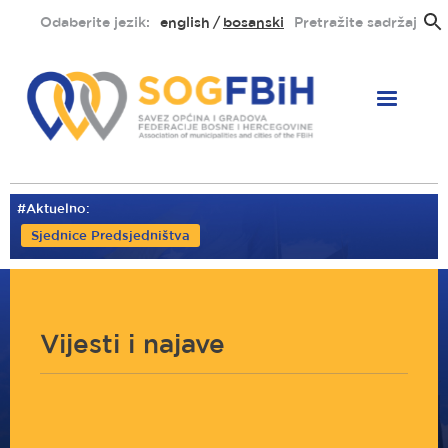
Skoči
Odaberite jezik:
english
bosanski
Pretražite sadržaj
na
glavni
sadržaj
#Aktuelno:
Sjednice Predsjedništva
Vijesti i najave