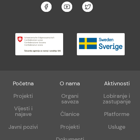
Footer
Footer
Footer
Početna
O nama
Aktivnosti
menu
sub
sub
Projekti
Organi
Lobiranje i
saveza
zastupanje
1
2
Vijesti i
najave
Članice
Platforme
Javni pozivi
Projekti
Usluge
Dokumenti