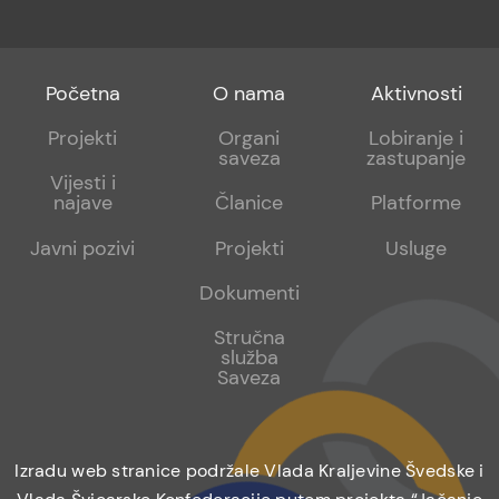
Footer
Footer
Footer
Početna
O nama
Aktivnosti
menu
sub
sub
Projekti
Organi
Lobiranje i
saveza
zastupanje
1
2
Vijesti i
najave
Članice
Platforme
Javni pozivi
Projekti
Usluge
Dokumenti
Stručna
služba
Saveza
Izradu web stranice podržale Vlada Kraljevine Švedske i