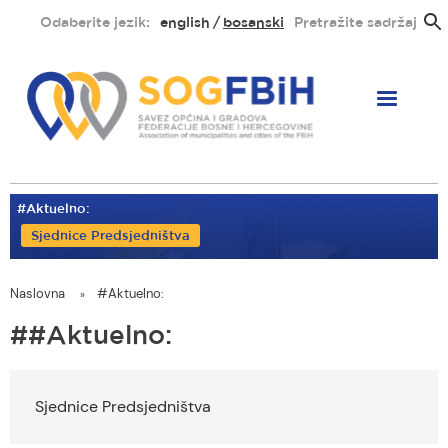
Skoči
Odaberite jezik:
english
bosanski
Pretražite sadržaj
na
glavni
sadržaj
#Aktuelno:
Sjednice Predsjedništva
Naslovna
#Aktuelno:
You
are
#Aktuelno:
here
Sjednice Predsjedništva