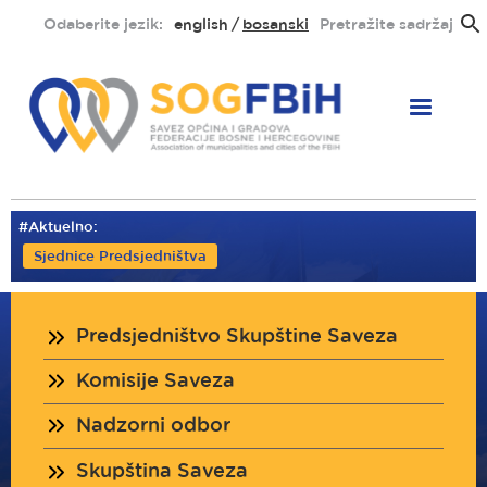
Skoči
Odaberite jezik:
english
bosanski
Pretražite sadržaj
na
glavni
sadržaj
#Aktuelno:
Sjednice Predsjedništva
Organi
Predsjedništvo Skupštine Saveza
saveza
Komisije Saveza
Nadzorni odbor
Skupština Saveza