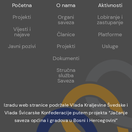
Footer
Footer
Footer
Početna
O nama
Aktivnosti
menu
sub
sub
Projekti
Organi
Lobiranje i
saveza
zastupanje
1
2
Vijesti i
najave
Članice
Platforme
Javni pozivi
Projekti
Usluge
Dokumenti
Stručna
služba
Saveza
Izradu web stranice podržale Vlada Kraljevine Švedske i
Vlada Švicarske Konfederacije putem projekta “Jačanje
saveza općina i gradova u Bosni i Hercegovini”