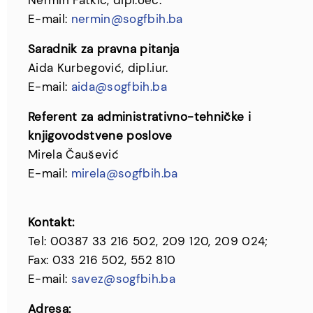
Nermin Fatkić, dipl.oec.
E-mail:
nermin
@sogfbih.ba
Saradnik za pravna pitanja
Aida Kurbegović, dipl.iur.
E-mail:
aida
@sogfbih.ba
Referent za administrativno-tehničke i
knjigovodstvene poslove
Mirela Čaušević
E-mail:
mirela
@sogfbih.ba
Kontakt:
Tel: 00387 33 216 502, 209 120, 209 024;
Fax: 033 216 502, 552 810
E-mail:
savez@sogfbih.ba
Adresa: