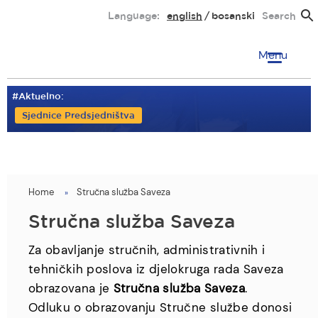
Skip
Language:
english
bosanski
Search
to
main
Menu
content
#Aktuelno:
Sjednice Predsjedništva
Home
Stručna služba Saveza
You
are
Stručna služba Saveza
here
Za obavljanje stručnih, administrativnih i
tehničkih poslova iz djelokruga rada Saveza
obrazovana je
Stručna služba Saveza
.
Odluku o obrazovanju Stručne službe donosi