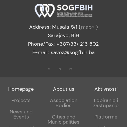
Address: Musala 5/1 (
map
)
Sarajevo, BiH
Phone/Fax: +387/33/ 216 502
E-mail: savez@sogfbih.ba
Footer
Footer
Footer
Homepage
About us
Aktivnosti
menu
sub
sub
Projects
Association
Lobiranje i
Bodies
zastupanje
1
2
News and
Events
Cities and
Platforme
Municipalities