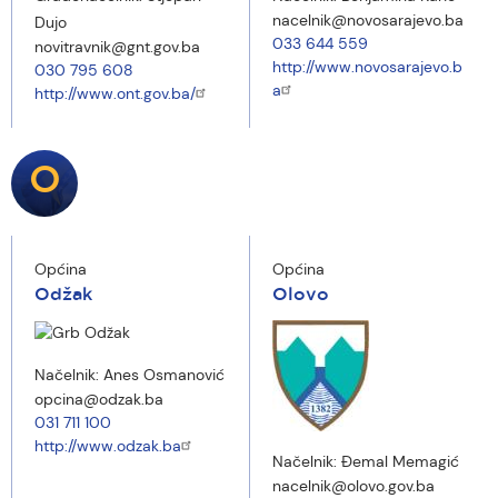
nacelnik@novosarajevo.ba
Dujo
033 644 559
novitravnik@gnt.gov.ba
http://www.novosarajevo.b
030 795 608
a
http://www.ont.gov.ba/
O
Općina
Općina
Odžak
Olovo
Načelnik:
Anes Osmanović
opcina@odzak.ba
031 711 100
http://www.odzak.ba
Načelnik:
Đemal Memagić
nacelnik@olovo.gov.ba