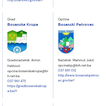
http://banovici.gov.ba/
Grad
Općina
Bosanska Krupa
Bosanski Petrovac
Gradonačelnik:
Armin
Načelnik:
Mahmut Jukić
opcinabp@bih.net.ba
Halitović
037 881 012
opcina.bosanskakrupa@bi
http://www.bosanskipetrov
h.net.ba
ac.gov.ba
037 961 475
https://gradbosanskakrup
a.ba/