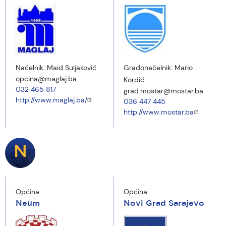
Načelnik:
Maid Suljaković
Gradonačelnik:
Mario
opcina@maglaj.ba
Kordić
032 465 817
grad.mostar@mostar.ba
http://www.maglaj.ba/
036 447 445
http://www.mostar.ba
N
Općina
Općina
Neum
Novi Grad Sarajevo