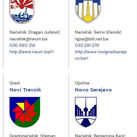
Načelnik:
Dragan Jurković
Načelnik:
Semir Efendić
nacelnik@neum.ba
ngsa@bih.net.ba
036 880 214
033 291 278
http://www.neum.ba/
http://www.novigradsaraje
vo.ba
Grad
Općina
Novi Travnik
Novo Sarajevo
Gradonačelnik:
Stjepan
Načelnik:
Benjamina Karić