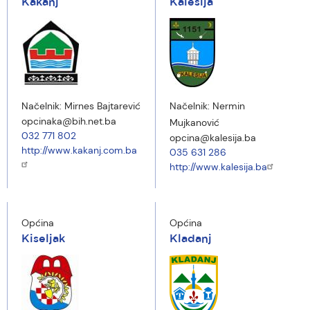
Kakanj
Kalesija
Načelnik:
Mirnes Bajtarević
Načelnik:
Nermin
opcinaka@bih.net.ba
Mujkanović
032 771 802
opcina@kalesija.ba
http://www.kakanj.com.ba
035 631 286
http://www.kalesija.ba
Općina
Općina
Kiseljak
Kladanj