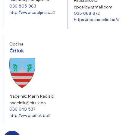
Hrustanović
036 805 983
opcelic@gmail.com
http://www.capljina.ba
035 668 672
https://opcinacelic.ba/
Općina
Čitluk
Načelnik:
Marin Radišić
nacelnik@citluk.ba
036 640 537
http://www.citluk.ba