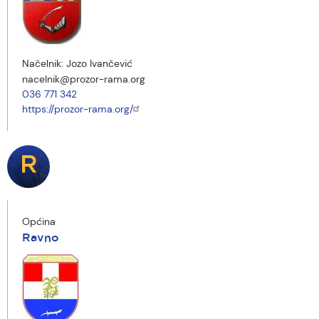
Načelnik:
Jozo Ivančević
nacelnik@prozor-rama.org
036 771 342
https://prozor-rama.org/
R
Općina
Ravno