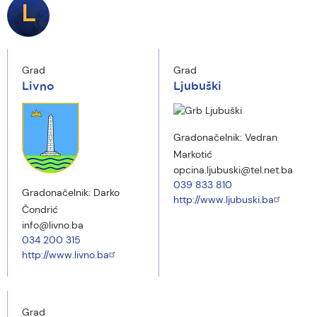
L
Grad
Grad
Livno
Ljubuški
Gradonačelnik:
Vedran
Markotić
opcina.ljubuski@tel.net.ba
039 833 810
Gradonačelnik:
Darko
http://www.ljubuski.ba
Čondrić
info@livno.ba
034 200 315
http://www.livno.ba
Grad