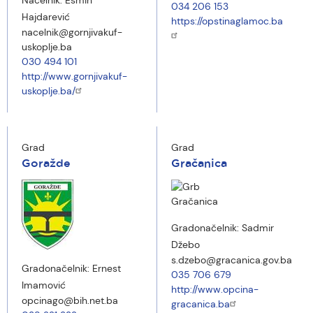
Načelnik:
Esmin
034 206 153
Hajdarević
https://opstinaglamoc.ba
nacelnik@gornjivakuf-
uskoplje.ba
030 494 101
http://www.gornjivakuf-
uskoplje.ba/
Grad
Grad
Goražde
Gračanica
Gradonačelnik:
Sadmir
Džebo
s.dzebo@gracanica.gov.ba
Gradonačelnik:
Ernest
035 706 679
Imamović
http://www.opcina-
opcinago@bih.net.ba
gracanica.ba