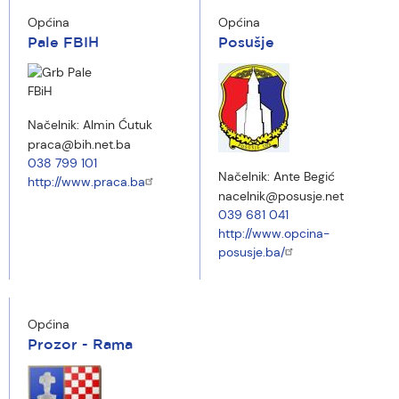
Općina
Općina
Pale FBIH
Posušje
Načelnik:
Almin Ćutuk
praca@bih.net.ba
038 799 101
Načelnik:
Ante Begić
http://www.praca.ba
nacelnik@posusje.net
039 681 041
http://www.opcina-
posusje.ba/
Općina
Prozor - Rama