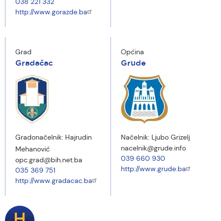
038 221 332
http://www.gorazde.ba
Grad
Općina
Gradačac
Grude
Gradonačelnik:
Hajrudin
Načelnik:
Ljubo Grizelj
nacelnik@grude.info
Mehanović
039 660 930
opc.grad@bih.net.ba
http://www.grude.ba
035 369 751
http://www.gradacac.ba
H