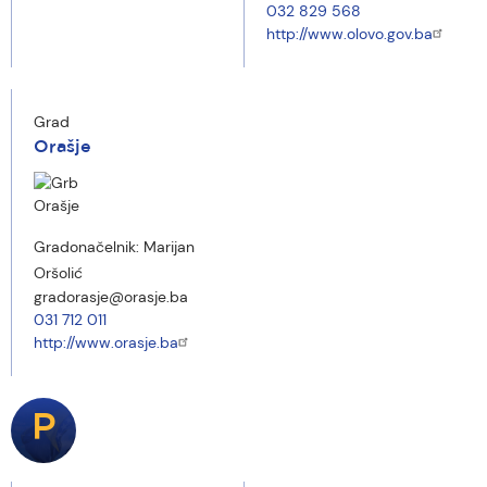
032 829 568
http://www.olovo.gov.ba
Grad
Orašje
Gradonačelnik:
Marijan
Oršolić
gradorasje@orasje.ba
031 712 011
http://www.orasje.ba
P