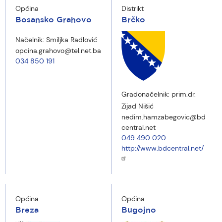
Općina
Distrikt
Bosansko Grahovo
Brčko
Načelnik:
Smiljka Radlović
opcina.grahovo@tel.net.ba
034 850 191
Gradonačelnik:
prim.dr.
Zijad Nišić
nedim.hamzabegovic@bd
central.net
049 490 020
http://www.bdcentral.net/
Općina
Općina
Breza
Bugojno