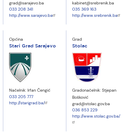
grad@sarajevo.ba
kabinet@srebrenik.ba
033 208 341
035 369 163
http://www.sarajevo.ba
http://www.srebrenik.ba
Općina
Grad
Stari Grad Sarajevo
Stolac
Načelnik:
Irfan Čengić
Gradonačelnik:
Stjepan
033 205 777
Bošković
http://starigrad.ba/
grad@stolac.gov.ba
036 853 229
http://www.stolac.gov.ba/