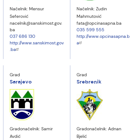
Načelnik:
Mensur
Načelnik:
Zudin
Seferović
Mahmutović
nacelnik@sanskimost.gov.
fata@opcinasapna.ba
ba
035 599 555
037 686 130
http://www.opcinasapna.b
http://www.sanskimost.gov
a
.ba
Grad
Grad
Sarajevo
Srebrenik
Gradonačelnik:
Samir
Gradonačelnik:
Adnan
Avdić
Bjelić