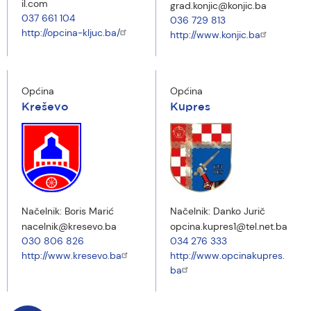
il.com
grad.konjic@konjic.ba
037 661 104
036 729 813
http://opcina-kljuc.ba/
http://www.konjic.ba
Općina
Općina
Kreševo
Kupres
Načelnik:
Boris Marić
Načelnik:
Danko Jurič
nacelnik@kresevo.ba
opcina.kupres1@tel.net.ba
030 806 826
034 276 333
http://www.kresevo.ba
http://www.opcinakupres.
ba