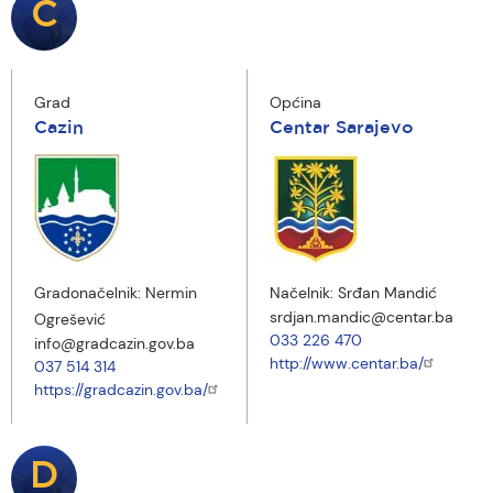
C
Grad
Općina
Cazin
Centar Sarajevo
Gradonačelnik:
Nermin
Načelnik:
Srđan Mandić
srdjan.mandic@centar.ba
Ogrešević
033 226 470
info@gradcazin.gov.ba
http://www.centar.ba/
037 514 314
https://gradcazin.gov.ba/
D