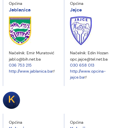
Općina
Općina
Jablanica
Jajce
Načelnik:
Emir Muratović
Načelnik:
Edin Hozan
jabl.o@bih.net.ba
opc.jajce@tel.net.ba
036 753 215
030 658 013
http://www.jablanica.ba
http://www.opcina-
jajce.ba
K
Općina
Općina