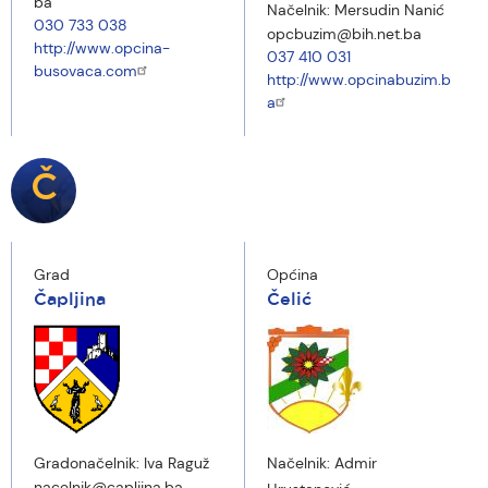
ba
Načelnik:
Mersudin Nanić
030 733 038
opcbuzim@bih.net.ba
http://www.opcina-
037 410 031
busovaca.com
http://www.opcinabuzim.b
a
Č
Grad
Općina
Čapljina
Čelić
Gradonačelnik:
Iva Raguž
Načelnik:
Admir
nacelnik@capljina.ba