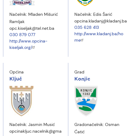
Načelnik:
Mladen Mišurić
Načelnik:
Edis Šarić
opcina.kladanj@kladanj.ba
Ramljak
035 628 413
opc.kiseljak@tel.net.ba
http://www.kladanj.ba/ho
030 879 077
me
http://www.opcina-
kiseljak.org/
Općina
Grad
Ključ
Konjic
Načelnik:
Jasmin Musić
Gradonačelnik:
Osman
opcinakljuc.nacelnik@gma
Ćatić