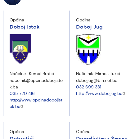
Općina
Općina
Doboj Istok
Doboj Jug
Načelnik:
Kemal Bratić
Načelnik:
Mirnes Tukić
nacelnik@opcinadobojisto
dobojjug@bih.net.ba
k.ba
032 699 331
035 720 416
http://www.dobojjug.ba
http://www.opcinadobojist
ok.ba
Općina
Općina
Dobretići
Domaljevac - Šamac