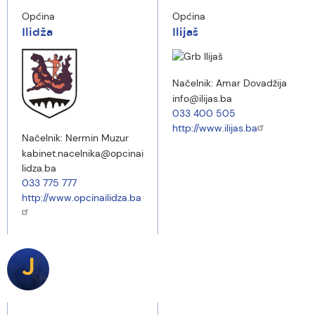
Općina
Općina
Ilidža
Ilijaš
Načelnik:
Amar Dovadžija
info@ilijas.ba
033 400 505
http://www.ilijas.ba
Načelnik:
Nermin Muzur
kabinet.nacelnika@opcinai
lidza.ba
033 775 777
http://www.opcinailidza.ba
J