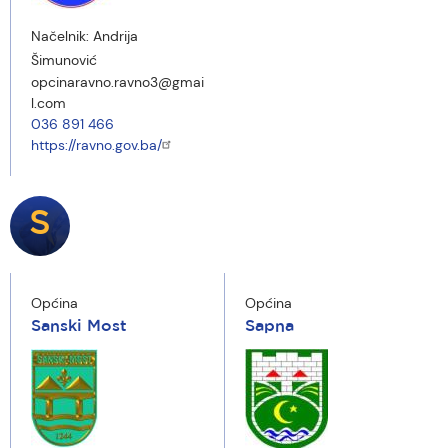
Načelnik:
Andrija
Šimunović
opcinaravno.ravno3@gmai
l.com
036 891 466
https://ravno.gov.ba/
S
Općina
Općina
Sanski Most
Sapna