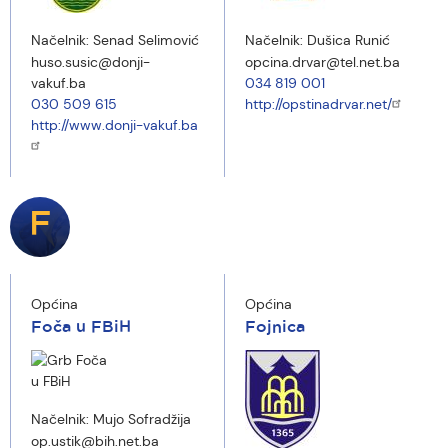
Načelnik:
Senad Selimović
Načelnik:
Dušica Runić
huso.susic@donji-
opcina.drvar@tel.net.ba
vakuf.ba
034 819 001
030 509 615
http://opstinadrvar.net/
http://www.donji-vakuf.ba
F
Općina
Općina
Foča u FBiH
Fojnica
Načelnik:
Mujo Sofradžija
op.ustik@bih.net.ba