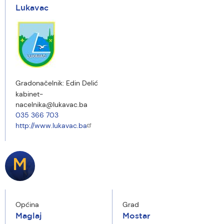
Lukavac
Gradonačelnik:
Edin Delić
kabinet-
nacelnika@lukavac.ba
035 366 703
http://www.lukavac.ba
M
Općina
Grad
Maglaj
Mostar