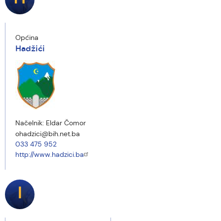
Općina
Hadžići
Načelnik:
Eldar Čomor
ohadzici@bih.net.ba
033 475 952
http://www.hadzici.ba
I