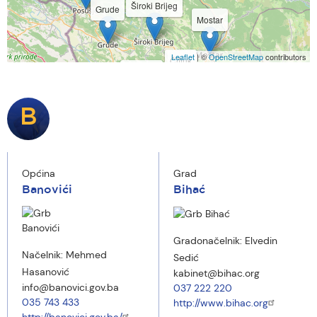
Široki Brijeg
Grude
Mostar
Leaflet
| ©
OpenStreetMap
contributors
Čitluk
Ljubuški
Čapljina
Stolac
B
Neum
Općina
Grad
Ravno
Banovići
Bihać
Gradonačelnik:
Elvedin
Načelnik:
Mehmed
Sedić
Hasanović
kabinet@bihac.org
info@banovici.gov.ba
037 222 220
035 743 433
http://www.bihac.org