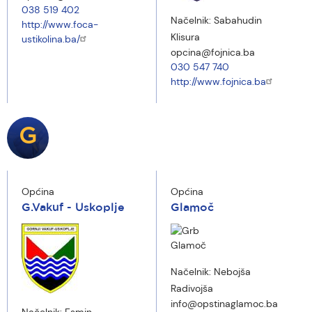
038 519 402
Načelnik:
Sabahudin
http://www.foca-
Klisura
ustikolina.ba/
opcina@fojnica.ba
030 547 740
http://www.fojnica.ba
G
Općina
Općina
G.Vakuf - Uskoplje
Glamoč
Načelnik:
Nebojša
Radivojša
info@opstinaglamoc.ba