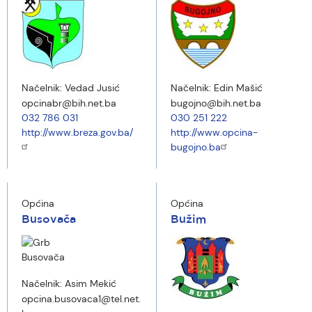
Načelnik:
Vedad Jusić
Načelnik:
Edin Mašić
opcinabr@bih.net.ba
bugojno@bih.net.ba
032 786 031
030 251 222
http://www.breza.gov.ba/
http://www.opcina-
bugojno.ba
Općina
Općina
Busovača
Bužim
Načelnik:
Asim Mekić
opcina.busovaca1@tel.net.