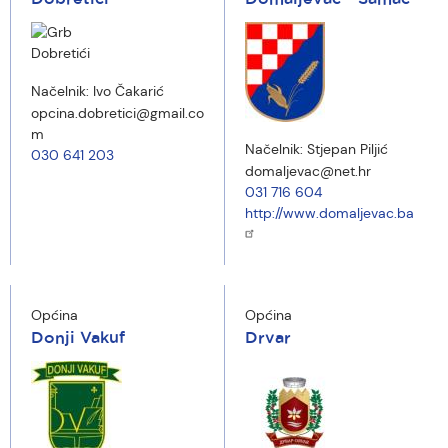
Načelnik:
Ivo Čakarić
opcina.dobretici@gmail.co
m
Načelnik:
Stjepan Piljić
030 641 203
domaljevac@net.hr
031 716 604
http://www.domaljevac.ba
Općina
Općina
Donji Vakuf
Drvar