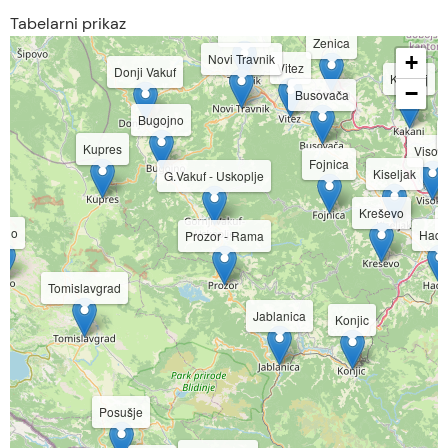
Tabelarni prikaz
are
Travnik
Zenica
here
Novi Travnik
+
Vitez
Donji Vakuf
Kakanj
−
Busovača
Bugojno
Kupres
Visok
Fojnica
Kiseljak
G.Vakuf - Uskoplje
Kreševo
N
vno
Hadž
Prozor - Rama
Tomislavgrad
Jablanica
Konjic
Posušje