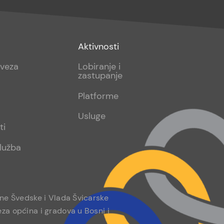
Footer
Aktivnosti
sub
aveza
Lobiranje i
zastupanje
2
Platforme
Usluge
ti
lužba
ine Švedske i Vlada Švicarske
za općina i gradova u Bosni i