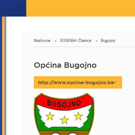
You
Naslovna
SOGFBiH: Članice
Bugojno
are
here
Općina Bugojno
http://www.opcina-bugojno.ba