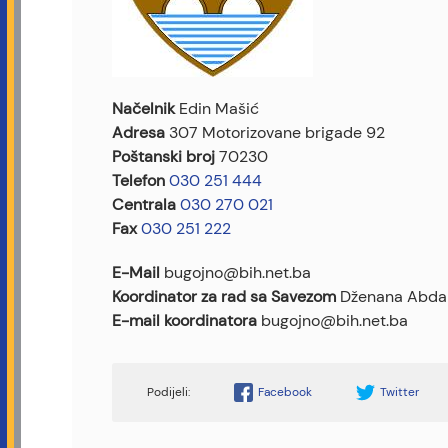
Načelnik
Edin Mašić
Adresa
307 Motorizovane brigade 92
Poštanski broj
70230
Telefon
030 251 444
Centrala
030 270 021
Fax
030 251 222
E-Mail
bugojno@bih.net.ba
Koordinator za rad sa Savezom
Dženana Abdal
E-mail koordinatora
bugojno@bih.net.ba
Facebook
Twitter