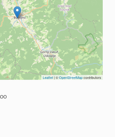
Leaflet
| ©
OpenStreetMap
contributors
.00