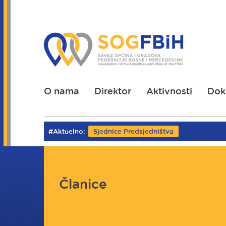
Skoči
na
glavni
sadržaj
O nama
Direktor
Aktivnosti
Dok
#Aktuelno:
Sjednice Predsjedništva
Članice