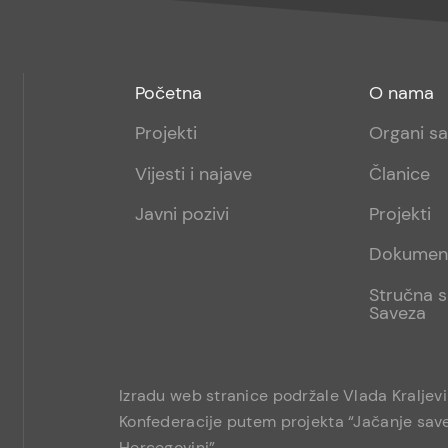
Footer
Footer
Početna
O nama
menu
sub
Projekti
Organi s
1
Vijesti i najave
Članice
Javni pozivi
Projekti
Dokumen
Stručna s
Saveza
Izradu web stranice podržale Vlada Kraljev
Konfederacije putem projekta “Jačanje save
Hercegovini”