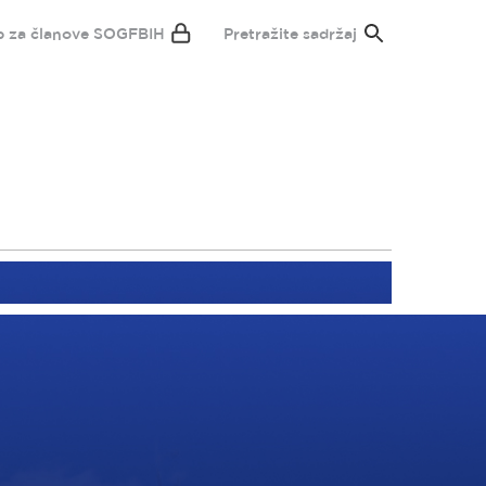
p za članove SOGFBIH
Pretražite sadržaj