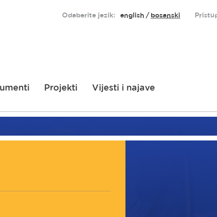
Odaberite jezik:
english
bosanski
Pristu
umenti
Projekti
Vijesti i najave