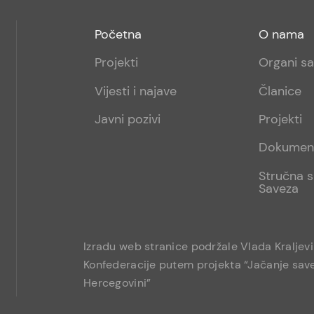
Footer
Footer
Početna
O nama
menu
sub
Projekti
Organi s
1
Vijesti i najave
Članice
Javni pozivi
Projekti
Dokumen
Stručna s
Saveza
Izradu web stranice podržale Vlada Kraljev
Konfederacije putem projekta “Jačanje save
Hercegovini”