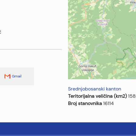
ć
Gmail
Srednjobosanski kanton
Teritorijalna veličina (km2)
158
Broj stanovnika
16114