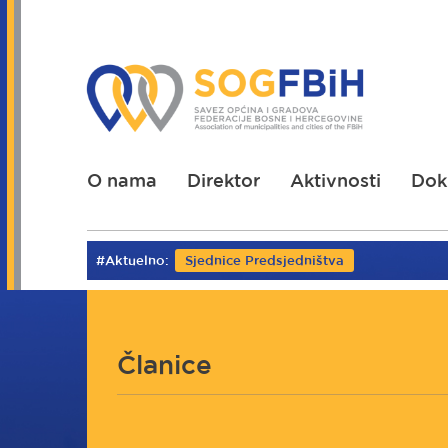
Skoči
na
glavni
sadržaj
O nama
Direktor
Aktivnosti
Dok
#Aktuelno:
Sjednice Predsjedništva
Članice