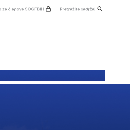
p za članove SOGFBIH
Pretražite sadržaj