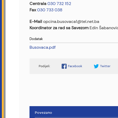
Centrala
030 732 152
Fax
030 733 038
E-Mail
opcina.busovaca1@tel.net.ba
Koordinator za rad sa Savezom
Edin Šabanovi
Dodatak
Busovaca.pdf
Facebook
Twitter
Povezano