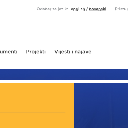
Odaberite jezik:
english
bosanski
Pristu
umenti
Projekti
Vijesti i najave