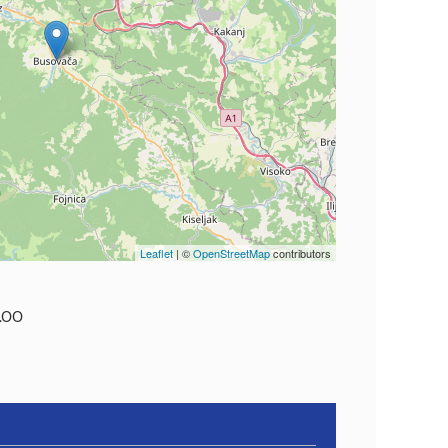
Leaflet
| ©
OpenStreetMap
contributors
.00