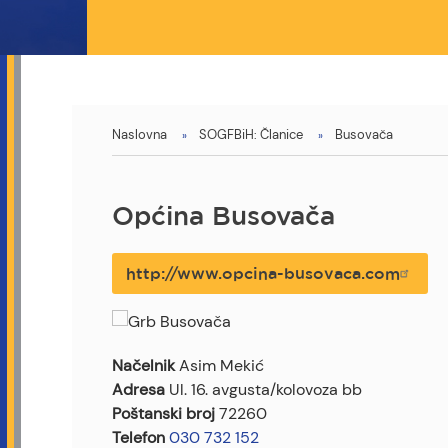
You
Naslovna
SOGFBiH: Članice
Busovača
are
here
Općina Busovača
http://www.opcina-busovaca.com
Načelnik
Asim Mekić
Adresa
Ul. 16. avgusta/kolovoza bb
Poštanski broj
72260
Telefon
030 732 152