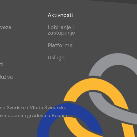
Footer
Aktivnosti
sub
aveza
Lobiranje i
zastupanje
2
Platforme
Usluge
ti
lužba
ine Švedske i Vlada Švicarske
za općina i gradova u Bosni i