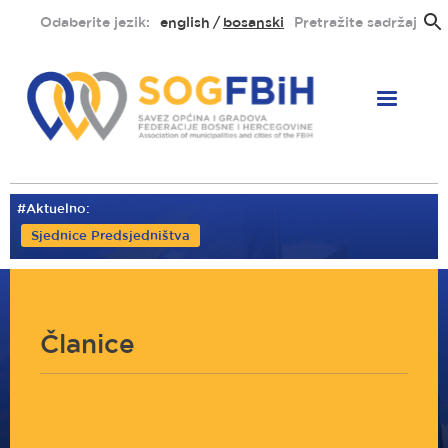
Skoči
Odaberite jezik:
english
bosanski
Pretražite sadržaj
na
glavni
sadržaj
#Aktuelno:
Sjednice Predsjedništva
Članice