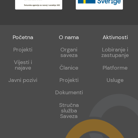
Footer
Footer
Footer
Početna
O nama
Aktivnosti
menu
sub
sub
Projekti
Organi
Lobiranje i
saveza
zastupanje
1
2
Vijesti i
najave
Članice
Platforme
Javni pozivi
Projekti
Usluge
Dokumenti
Stručna
služba
Saveza