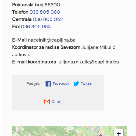
Poštanski broj
88300
Telefon
036 805 060
Centrala
036 805 052
Fax
036 805 983
E-Mail
nacelnik@capljina.ba
Koordinator za rad sa Savezom
Julijana Mikulić
Jurković
E-mail koordinatora
julijana.mikulic@capljina.ba
Facebook
Twitter
Gmail
+