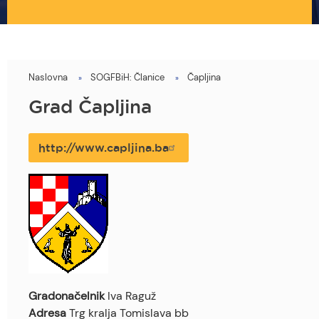
Naslovna
SOGFBiH: Članice
Čapljina
You
are
Grad Čapljina
here
http://www.capljina.ba
Gradonačelnik
Iva Raguž
Adresa
Trg kralja Tomislava bb