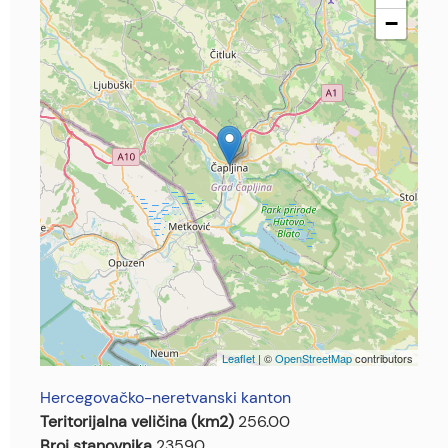
−
Leaflet
| ©
OpenStreetMap
contributors
Hercegovačko-neretvanski kanton
Teritorijalna veličina (km2)
256.00
Broj stanovnika
23590