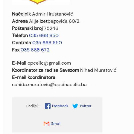
Načelnik
Admir Hrustanović
Adresa
Alije Izetbegovića 60/2
Poštanski broj
75246
Telefon
035 668 650
Centrala
035 668 650
Fax
035 668 672
E-Mail
opcelic@gmail.com
Koordinator za rad sa Savezom
Nihad Muratović
E-mail koordinatora
nahida.muratovic@opcinacelic.ba
Facebook
Twitter
Gmail