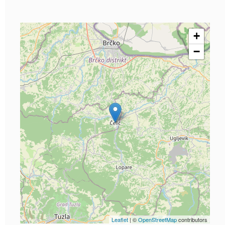
+
−
Leaflet
| ©
OpenStreetMap
contributors