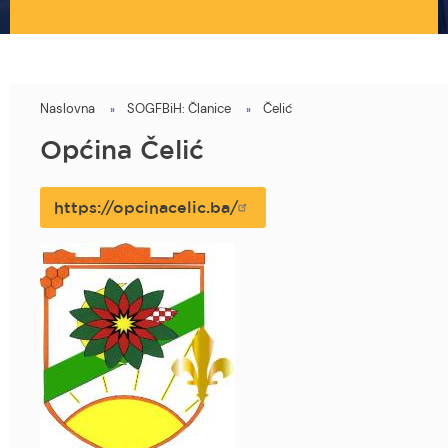
Naslovna
SOGFBiH: Članice
Čelić
You
are
Općina Čelić
here
https://opcinacelic.ba/