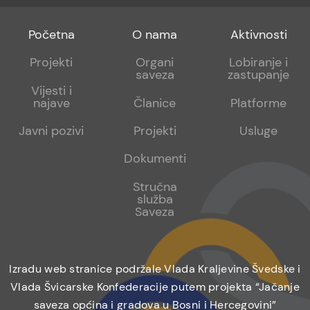
Footer
Footer
Footer
Početna
O nama
Aktivnosti
menu
sub
sub
Projekti
Organi
Lobiranje i
saveza
zastupanje
1
2
Vijesti i
najave
Članice
Platforme
Javni pozivi
Projekti
Usluge
Dokumenti
Stručna
služba
Saveza
Izradu web stranice podržale Vlada Kraljevine Švedske i
Vlada Švicarske Konfederacije putem projekta “Jačanje
saveza općina i gradova u Bosni i Hercegovini”