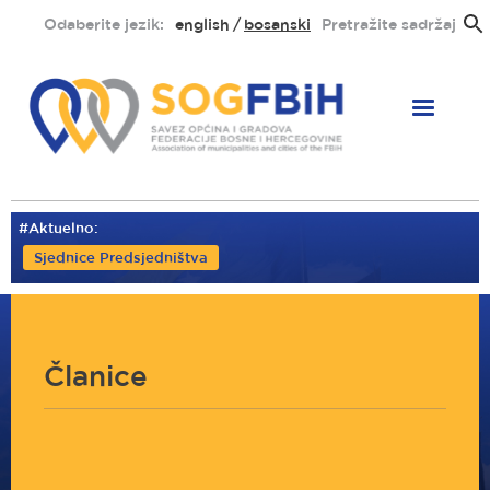
Skoči
Odaberite jezik:
english
bosanski
Pretražite sadržaj
na
glavni
sadržaj
#Aktuelno:
Sjednice Predsjedništva
Članice