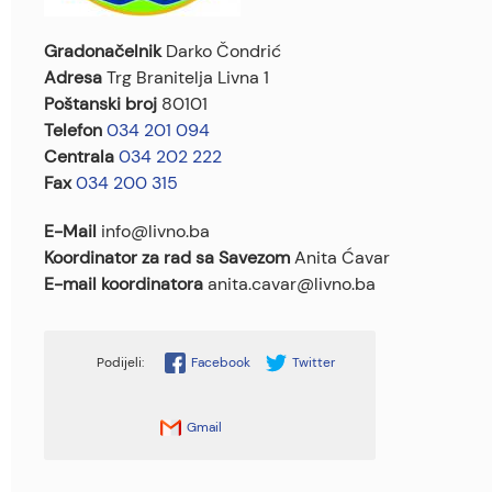
Gradonačelnik
Darko Čondrić
Adresa
Trg Branitelja Livna 1
Poštanski broj
80101
Telefon
034 201 094
Centrala
034 202 222
Fax
034 200 315
E-Mail
info@livno.ba
Koordinator za rad sa Savezom
Anita Ćavar
E-mail koordinatora
anita.cavar@livno.ba
Facebook
Twitter
Gmail