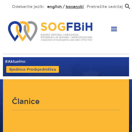
Skoči
Odaberite jezik:
english
bosanski
Pretražite sadržaj
na
glavni
sadržaj
#Aktuelno:
Sjednice Predsjedništva
Članice