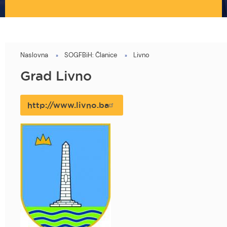
Naslovna
SOGFBiH: Članice
Livno
You
are
Grad Livno
here
http://www.livno.ba