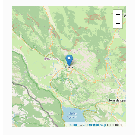
+
−
Leaflet
| ©
OpenStreetMap
contributors