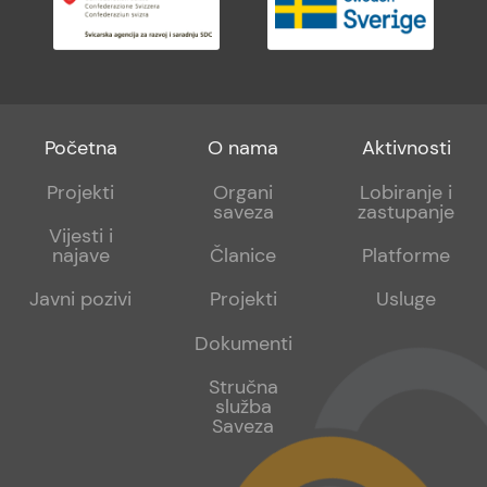
Footer
Footer
Footer
Početna
O nama
Aktivnosti
menu
sub
sub
Projekti
Organi
Lobiranje i
saveza
zastupanje
1
2
Vijesti i
najave
Članice
Platforme
Javni pozivi
Projekti
Usluge
Dokumenti
Stručna
služba
Saveza