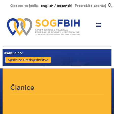
Skoči
Odaberite jezik:
english
bosanski
Pretražite sadržaj
na
glavni
sadržaj
#Aktuelno:
Sjednice Predsjedništva
Članice