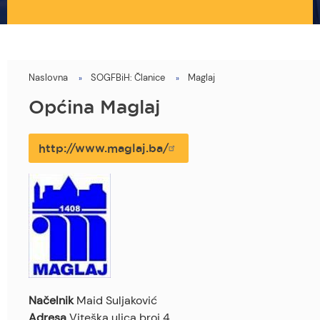
Naslovna
SOGFBiH: Članice
Maglaj
You
are
Općina Maglaj
here
http://www.maglaj.ba/
Načelnik
Maid Suljaković
Adresa
Viteška ulica broj 4