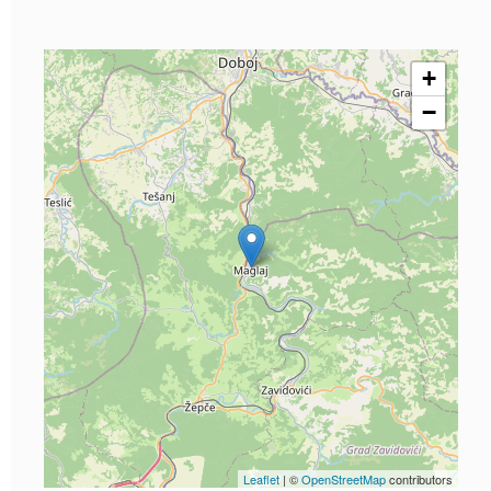
+
−
Leaflet
| ©
OpenStreetMap
contributors