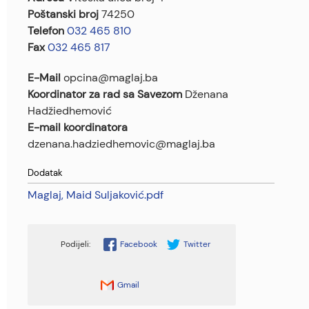
Poštanski broj
74250
Telefon
032 465 810
Fax
032 465 817
E-Mail
opcina@maglaj.ba
Koordinator za rad sa Savezom
Dženana
Hadžiedhemović
E-mail koordinatora
dzenana.hadziedhemovic@maglaj.ba
Dodatak
Maglaj, Maid Suljaković.pdf
Facebook
Twitter
Gmail