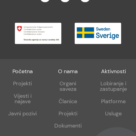
Footer
Footer
Footer
Početna
O nama
Aktivnosti
menu
sub
sub
Projekti
Organi
Lobiranje i
saveza
zastupanje
1
2
Vijesti i
najave
Članice
Platforme
Javni pozivi
Projekti
Usluge
Dokumenti