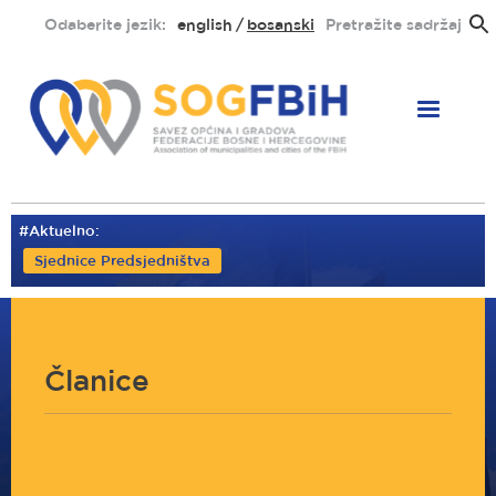
Skoči
Odaberite jezik:
english
bosanski
Pretražite sadržaj
na
glavni
sadržaj
#Aktuelno:
Sjednice Predsjedništva
Članice