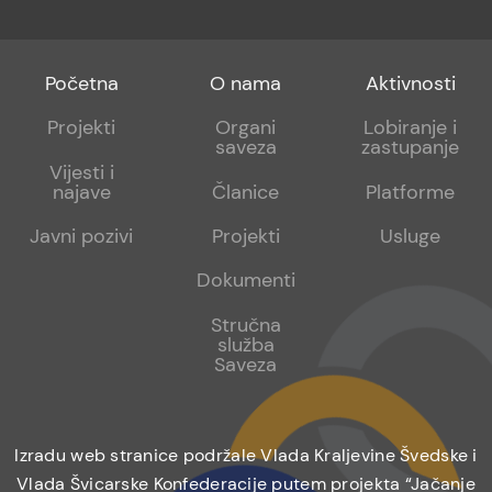
Footer
Footer
Footer
Početna
O nama
Aktivnosti
menu
sub
sub
Projekti
Organi
Lobiranje i
saveza
zastupanje
1
2
Vijesti i
najave
Članice
Platforme
Javni pozivi
Projekti
Usluge
Dokumenti
Stručna
služba
Saveza
Izradu web stranice podržale Vlada Kraljevine Švedske i
Vlada Švicarske Konfederacije putem projekta “Jačanje