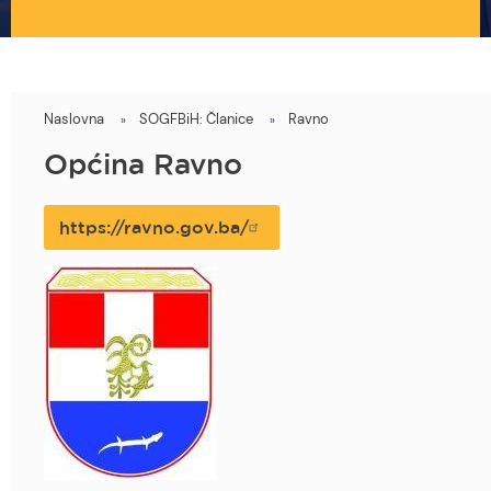
Naslovna
SOGFBiH: Članice
Ravno
You
are
Općina Ravno
here
https://ravno.gov.ba/