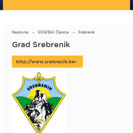
Naslovna
SOGFBiH: Članice
Srebrenik
You
are
Grad Srebrenik
here
http://www.srebrenik.ba