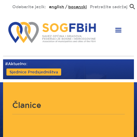
Skoči
Odaberite jezik:
english
bosanski
Pretražite sadržaj
na
glavni
sadržaj
#Aktuelno:
Sjednice Predsjedništva
Članice