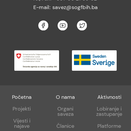
E-mail: savez@sogfbih.ba
Footer
Footer
Footer
Početna
O nama
Aktivnosti
menu
sub
sub
Projekti
Organi
Lobiranje i
saveza
zastupanje
1
2
Vijesti i
najave
Članice
Platforme