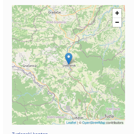
+
−
Leaflet
| ©
OpenStreetMap
contributors