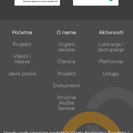
Footer
Footer
Footer
Početna
O nama
Aktivnosti
menu
sub
sub
Projekti
Organi
Lobiranje i
saveza
zastupanje
1
2
Vijesti i
najave
Članice
Platforme
Javni pozivi
Projekti
Usluge
Dokumenti
Stručna
služba
Saveza
Izradu web stranice podržale Vlada Kraljevine Švedske i