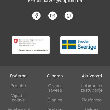
E-mail: savez@sogfbih.ba
Footer
Footer
Footer
Početna
O nama
Aktivnosti
menu
sub
sub
Projekti
Organi
Lobiranje i
saveza
zastupanje
1
2
Vijesti i
najave
Članice
Platforme
Javni pozivi
Projekti
Usluge