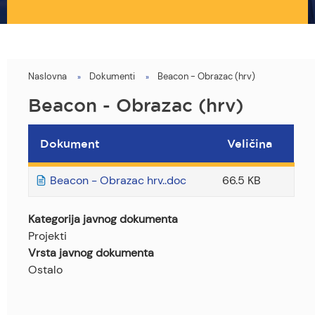
Naslovna
Dokumenti
Beacon - Obrazac (hrv)
You
are
Beacon - Obrazac (hrv)
here
Dokument
Veličina
Beacon - Obrazac hrv..doc
66.5 KB
Kategorija javnog dokumenta
Projekti
Vrsta javnog dokumenta
Ostalo