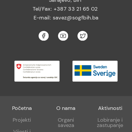
Tel/Fax: +387 33 21 65 02
E-mail: savez@sogfbih.ba
Footer
Footer
Footer
Početna
O nama
Aktivnosti
menu
sub
sub
Projekti
Organi
Lobiranje i
saveza
zastupanje
1
2
Vijesti i