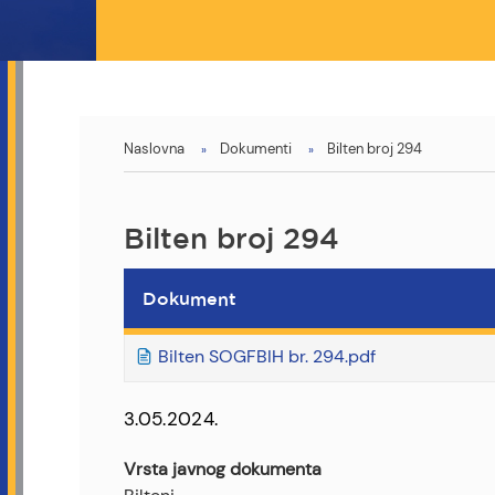
You
Naslovna
Dokumenti
Bilten broj 294
are
here
Bilten broj 294
Dokument
Bilten SOGFBIH br. 294.pdf
3.05.2024.
Vrsta javnog dokumenta