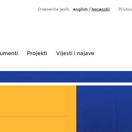
Odaberite jezik:
english
bosanski
Pristu
umenti
Projekti
Vijesti i najave