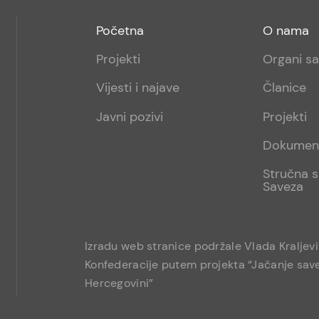
Footer
Footer
Početna
O nama
menu
sub
Projekti
Organi s
1
Vijesti i najave
Članice
Javni pozivi
Projekti
Dokumen
Stručna s
Saveza
Izradu web stranice podržale Vlada Kraljev
Konfederacije putem projekta “Jačanje save
Hercegovini”