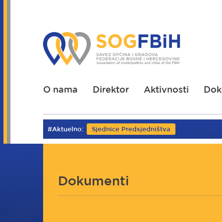
Skoči
na
glavni
sadržaj
O nama
Direktor
Aktivnosti
Dok
#Aktuelno:
Sjednice Predsjedništva
Dokumenti