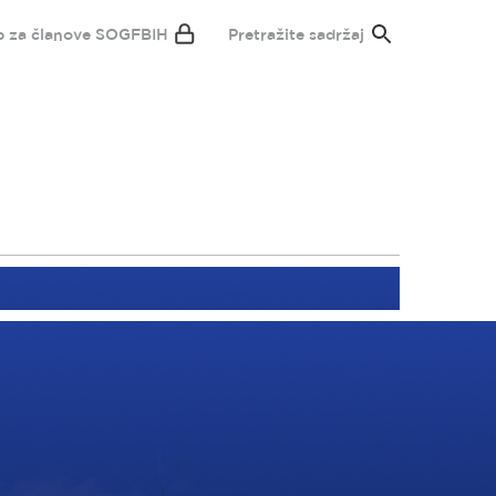
p za članove SOGFBIH
Pretražite sadržaj