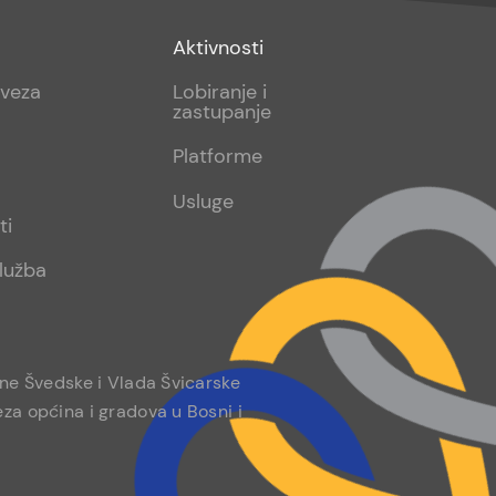
Footer
Aktivnosti
sub
aveza
Lobiranje i
zastupanje
2
Platforme
Usluge
ti
lužba
ine Švedske i Vlada Švicarske
za općina i gradova u Bosni i