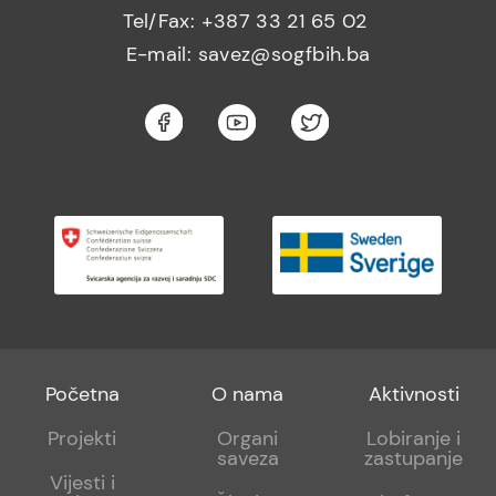
Tel/Fax: +387 33 21 65 02
E-mail: savez@sogfbih.ba
Footer
Footer
Footer
Početna
O nama
Aktivnosti
menu
sub
sub
Projekti
Organi
Lobiranje i
saveza
zastupanje
1
2
Vijesti i