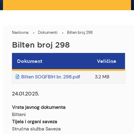
Naslovna
Dokumenti
Bilten broj 298
You
are
Bilten broj 298
here
Dokument
Veličina
Bilten SOGFBIH br. 298.pdf
3.2 MB
24.01.2025.
Vrsta javnog dokumenta
Bilteni
Tijela i organi saveza
Stručna služba Saveza