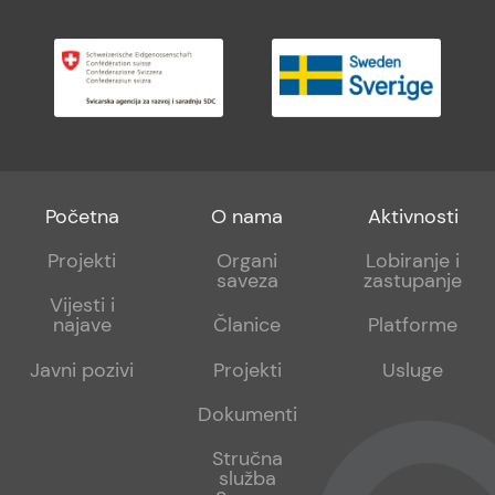
Footer
Footer
Footer
Početna
O nama
Aktivnosti
menu
sub
sub
Projekti
Organi
Lobiranje i
saveza
zastupanje
1
2
Vijesti i
najave
Članice
Platforme
Javni pozivi
Projekti
Usluge
Dokumenti
Stručna
služba