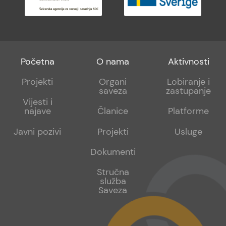
Footer
Footer
Footer
Početna
O nama
Aktivnosti
menu
sub
sub
Projekti
Organi
Lobiranje i
saveza
zastupanje
1
2
Vijesti i
najave
Članice
Platforme
Javni pozivi
Projekti
Usluge
Dokumenti
Stručna
služba
Saveza