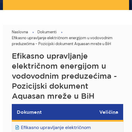
Naslovna
Dokumenti
You
Efikasno upravljanje električnom energijom u vodovodnim
are
preduzećima - Pozicijski dokument Aquasan mreže u BiH
here
Efikasno upravljanje
električnom energijom u
vodovodnim preduzećima -
Pozicijski dokument
Aquasan mreže u BiH
Dokument
Veličina
Efikasno upravljanje električnom