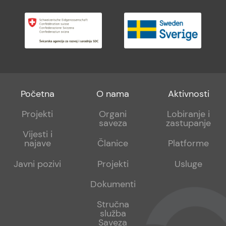
Footer
Footer
Footer
Početna
O nama
Aktivnosti
menu
sub
sub
Projekti
Organi
Lobiranje i
saveza
zastupanje
1
2
Vijesti i
najave
Članice
Platforme
Javni pozivi
Projekti
Usluge
Dokumenti
Stručna
služba
Saveza