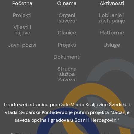
Footer
Footer
Footer
Početna
O nama
Aktivnosti
menu
sub
sub
Projekti
Organi
Lobiranje i
saveza
zastupanje
1
2
Vijesti i
najave
Članice
Platforme
Javni pozivi
Projekti
Usluge
Dokumenti
Stručna
služba
Saveza
Izradu web stranice podržale Vlada Kraljevine Švedske i
Vlada Švicarske Konfederacije putem projekta “Jačanje
saveza općina i gradova u Bosni i Hercegovini”