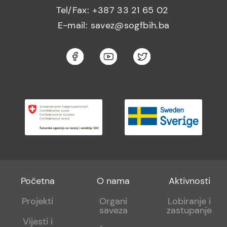
Tel/Fax: +387 33 21 65 02
E-mail: savez@sogfbih.ba
Footer
Footer
Footer
Početna
O nama
Aktivnosti
menu
sub
sub
Projekti
Organi
Lobiranje i
saveza
zastupanje
1
2
Vijesti i