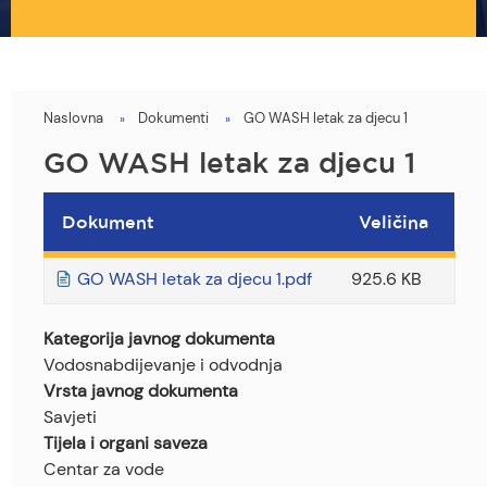
Naslovna
Dokumenti
GO WASH letak za djecu 1
You
are
GO WASH letak za djecu 1
here
Dokument
Veličina
GO WASH letak za djecu 1.pdf
925.6 KB
Kategorija javnog dokumenta
Vodosnabdijevanje i odvodnja
Vrsta javnog dokumenta
Savjeti
Tijela i organi saveza
Centar za vode