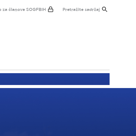
p za članove SOGFBIH
Pretražite sadržaj