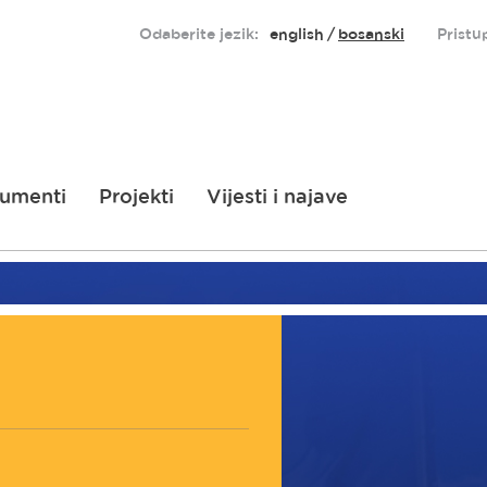
Odaberite jezik:
english
bosanski
Pristu
umenti
Projekti
Vijesti i najave