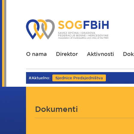
Skoči
na
glavni
sadržaj
O nama
Direktor
Aktivnosti
Dok
#Aktuelno:
Sjednice Predsjedništva
Dokumenti