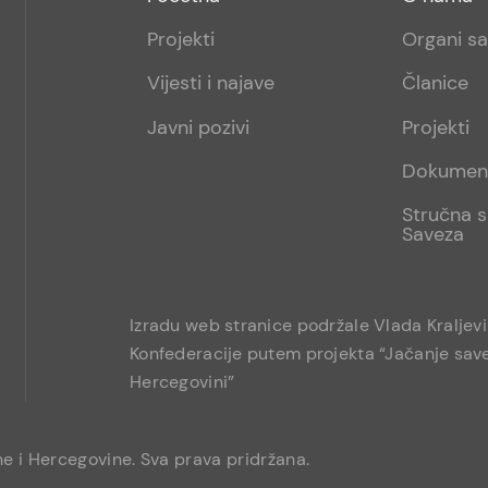
menu
sub
Projekti
Organi s
1
Vijesti i najave
Članice
Javni pozivi
Projekti
Dokumen
Stručna s
Saveza
Izradu web stranice podržale Vlada Kraljev
Konfederacije putem projekta “Jačanje save
Hercegovini”
e i Hercegovine. Sva prava pridržana.