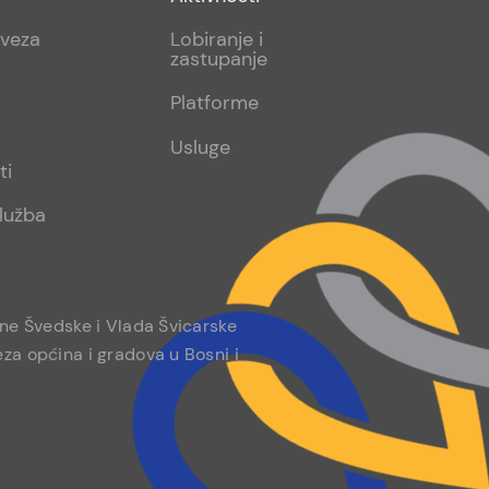
sub
aveza
Lobiranje i
zastupanje
2
Platforme
Usluge
ti
lužba
ine Švedske i Vlada Švicarske
za općina i gradova u Bosni i