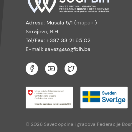
Adresa: Musala 5/1 (
mapa
)
Sarajevo, BiH
Tel/Fax: +387 33 21 65 02
E-mail: savez@sogfbih.ba
© 2026 Savez općina i gradova Federacije Bosn