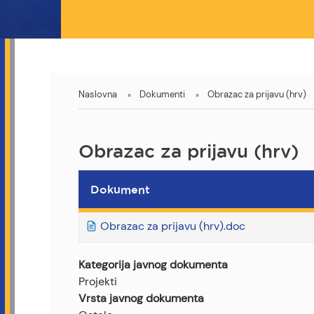
You
Naslovna
Dokumenti
Obrazac za prijavu (hrv)
are
here
Obrazac za prijavu (hrv)
Dokument
Obrazac za prijavu (hrv).doc
Kategorija javnog dokumenta
Projekti
Vrsta javnog dokumenta