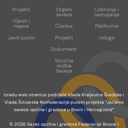
menu
sub
sub
Projekti
Organi
Lobiranje i
saveza
zastupanje
1
2
Vijesti i
najave
Članice
Platforme
Javni pozivi
Projekti
Usluge
Dokumenti
Stručna
služba
Saveza
Izradu web stranice podržale Vlada Kraljevine Švedske i
Vlada Švicarske Konfederacije putem projekta “Jačanje
saveza općina i gradova u Bosni i Hercegovini”
© 2026 Savez općina i gradova Federacije Bosne i