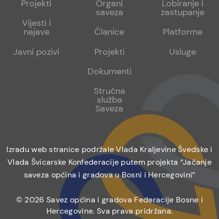
Projekti
Organi
Lobiranje i
saveza
zastupanje
1
2
Vijesti i
najave
Članice
Platforme
Javni pozivi
Projekti
Usluge
Dokumenti
Stručna
služba
Saveza
Izradu web stranice podržale Vlada Kraljevine Švedske i
Vlada Švicarske Konfederacije putem projekta “Jačanje
saveza općina i gradova u Bosni i Hercegovini”
© 2026 Savez općina i gradova Federacije Bosne i
Hercegovine. Sva prava pridržana.