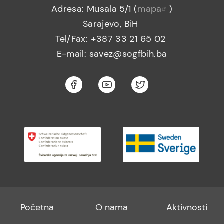
Adresa: Musala 5/1 (
mapa
)
Sarajevo, BiH
Tel/Fax: +387 33 21 65 02
E-mail: savez@sogfbih.ba
Footer
Footer
Footer
Početna
O nama
Aktivnosti
menu
sub
sub