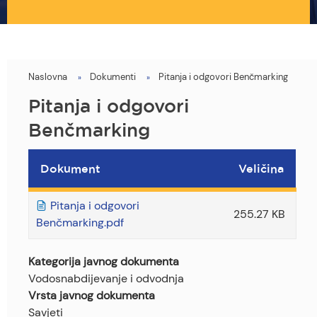
Naslovna
Dokumenti
Pitanja i odgovori Benčmarking
You
are
Pitanja i odgovori
here
Benčmarking
Dokument
Veličina
Pitanja i odgovori
255.27 KB
Benčmarking.pdf
Kategorija javnog dokumenta
Vodosnabdijevanje i odvodnja
Vrsta javnog dokumenta
Savjeti