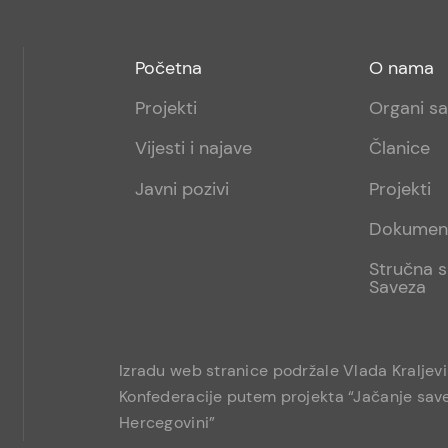
Footer
Footer
Početna
O nama
menu
sub
Projekti
Organi s
1
Vijesti i najave
Članice
Javni pozivi
Projekti
Dokumen
Stručna s
Saveza
Izradu web stranice podržale Vlada Kraljev
Konfederacije putem projekta “Jačanje save
Hercegovini”