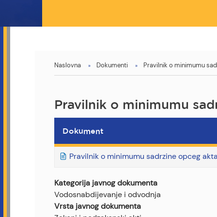
You
Naslovna
Dokumenti
Pravilnik o minimumu sadr
are
here
Pravilnik o minimumu sadr
Dokument
Pravilnik o minimumu sadrzine opceg akta 
Kategorija javnog dokumenta
Vodosnabdijevanje i odvodnja
Vrsta javnog dokumenta