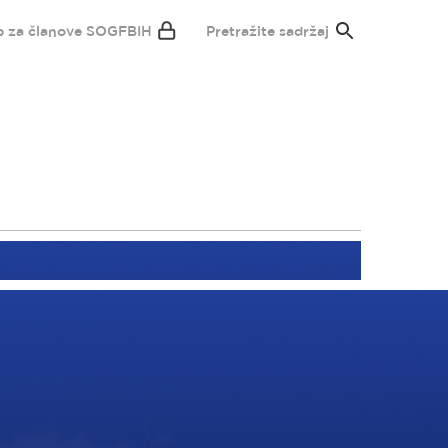
p za članove SOGFBIH
Pretražite sadržaj