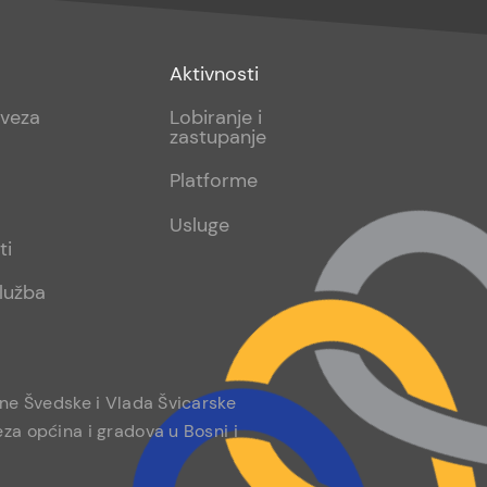
Footer
Aktivnosti
sub
aveza
Lobiranje i
zastupanje
2
Platforme
Usluge
ti
lužba
ine Švedske i Vlada Švicarske
za općina i gradova u Bosni i