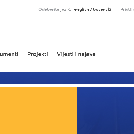
Odaberite jezik:
english
bosanski
Pristu
umenti
Projekti
Vijesti i najave