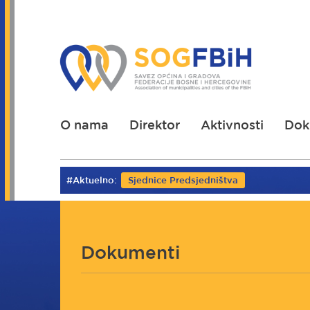
Skoči
na
glavni
sadržaj
O nama
Direktor
Aktivnosti
Dok
#Aktuelno:
Sjednice Predsjedništva
Dokumenti