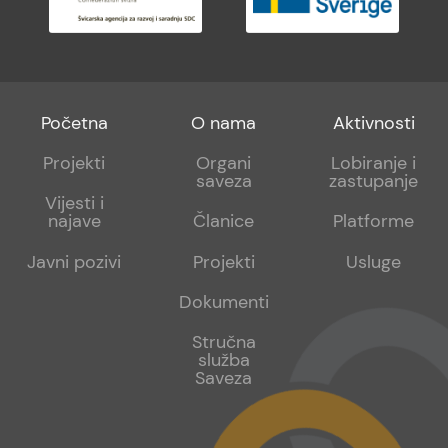
Footer
Footer
Footer
Početna
O nama
Aktivnosti
menu
sub
sub
Projekti
Organi
Lobiranje i
saveza
zastupanje
1
2
Vijesti i
najave
Članice
Platforme
Javni pozivi
Projekti
Usluge
Dokumenti
Stručna
služba
Saveza