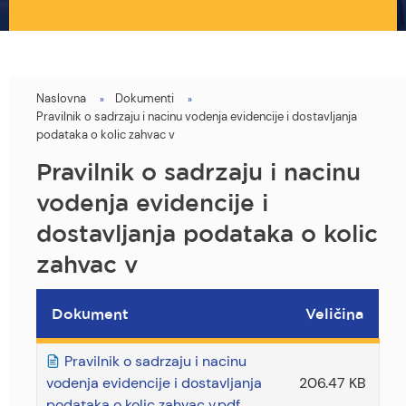
Naslovna
Dokumenti
You
Pravilnik o sadrzaju i nacinu vodenja evidencije i dostavljanja
are
podataka o kolic zahvac v
here
Pravilnik o sadrzaju i nacinu
vodenja evidencije i
dostavljanja podataka o kolic
zahvac v
Dokument
Veličina
Pravilnik o sadrzaju i nacinu
vodenja evidencije i dostavljanja
206.47 KB
podataka o kolic zahvac v.pdf