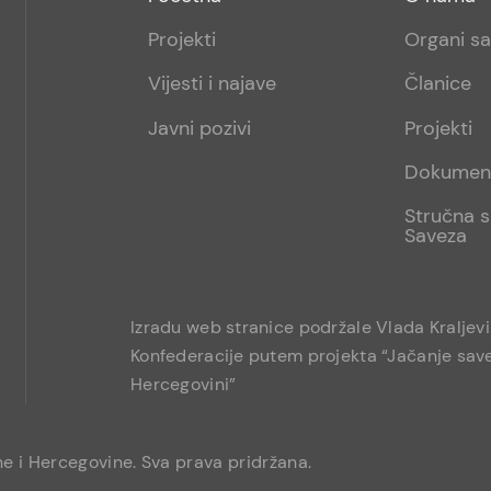
menu
sub
Projekti
Organi s
1
Vijesti i najave
Članice
Javni pozivi
Projekti
Dokumen
Stručna s
Saveza
Izradu web stranice podržale Vlada Kraljev
Konfederacije putem projekta “Jačanje save
Hercegovini”
e i Hercegovine. Sva prava pridržana.