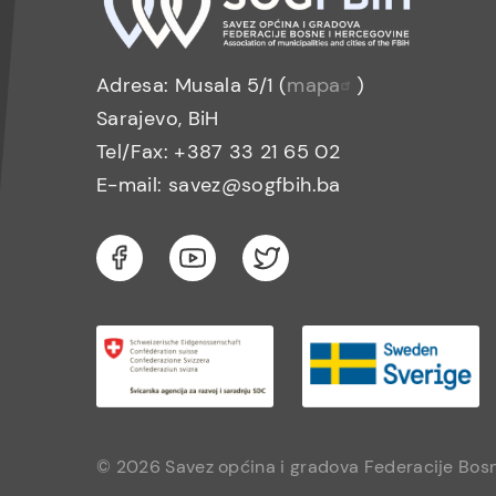
Adresa: Musala 5/1 (
mapa
)
Sarajevo, BiH
Tel/Fax: +387 33 21 65 02
E-mail: savez@sogfbih.ba
© 2026 Savez općina i gradova Federacije Bosn