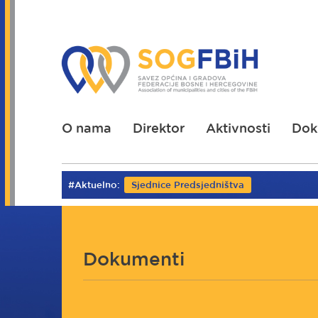
Skoči
na
glavni
sadržaj
O nama
Direktor
Aktivnosti
Dok
#Aktuelno:
Sjednice Predsjedništva
Dokumenti