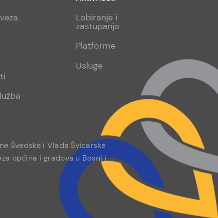
sub
aveza
Lobiranje i
zastupanje
2
Platforme
Usluge
ti
lužba
ine Švedske i Vlada Švicarske
za općina i gradova u Bosni i