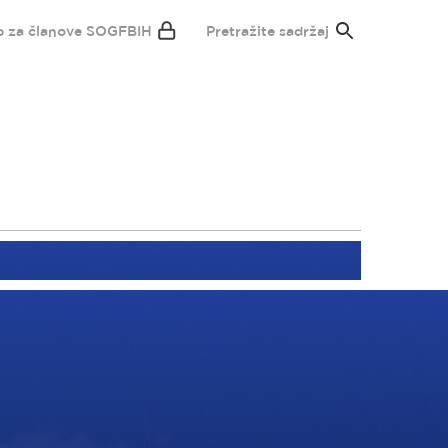
p za članove SOGFBIH
Pretražite sadržaj