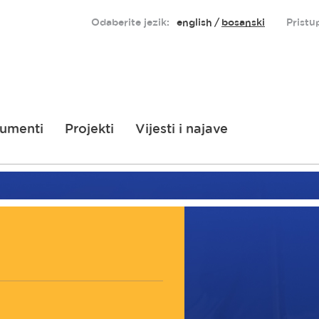
Odaberite jezik:
english
bosanski
Pristu
umenti
Projekti
Vijesti i najave