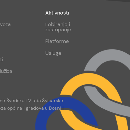
Footer
Aktivnosti
sub
aveza
Lobiranje i
zastupanje
2
Platforme
Usluge
ti
lužba
ine Švedske i Vlada Švicarske
za općina i gradova u Bosni i