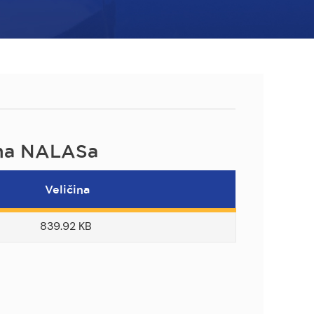
orma NALASa
Veličina
839.92 KB