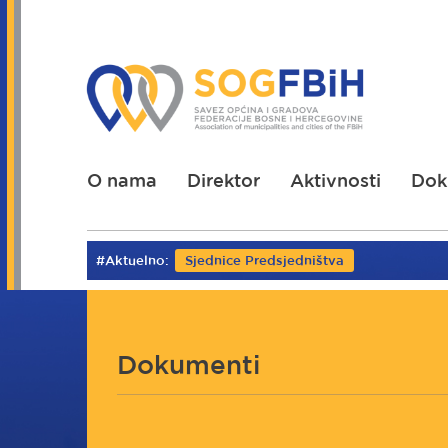
Skoči
na
glavni
sadržaj
O nama
Direktor
Aktivnosti
Dok
#Aktuelno:
Sjednice Predsjedništva
Dokumenti