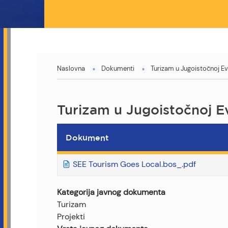
You
Naslovna
Dokumenti
Turizam u Jugoistočnoj E
are
here
Turizam u Jugoistočnoj E
Dokument
SEE Tourism Goes Local.bos_.pdf
Kategorija javnog dokumenta
Turizam
Projekti