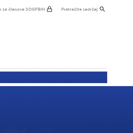
p za članove SOGFBIH
Pretražite sadržaj