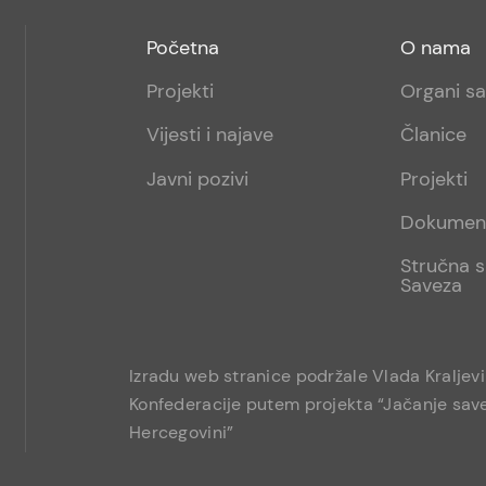
Footer
Footer
Početna
O nama
menu
sub
Projekti
Organi s
1
Vijesti i najave
Članice
Javni pozivi
Projekti
Dokumen
Stručna s
Saveza
Izradu web stranice podržale Vlada Kraljev
Konfederacije putem projekta “Jačanje save
Hercegovini”