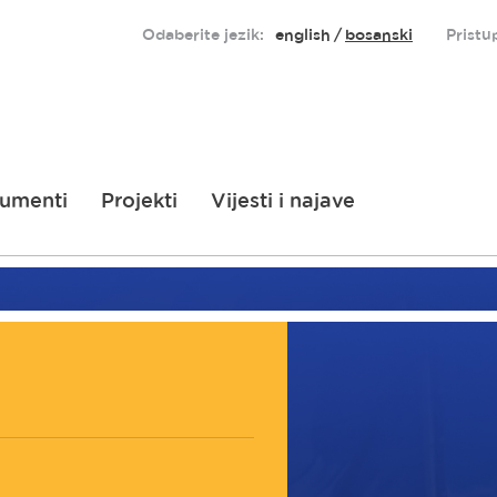
Odaberite jezik:
english
bosanski
Pristu
umenti
Projekti
Vijesti i najave