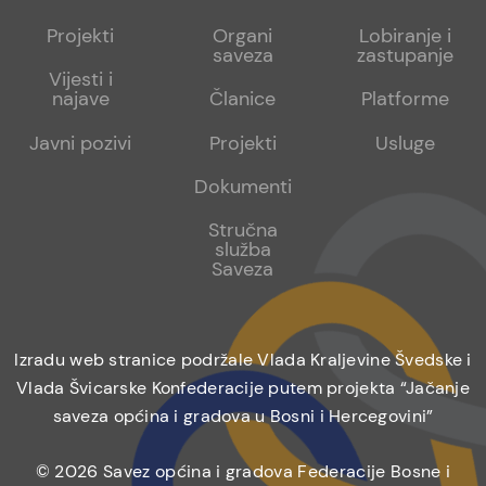
menu
sub
sub
Projekti
Organi
Lobiranje i
saveza
zastupanje
1
2
Vijesti i
najave
Članice
Platforme
Javni pozivi
Projekti
Usluge
Dokumenti
Stručna
služba
Saveza
Izradu web stranice podržale Vlada Kraljevine Švedske i
Vlada Švicarske Konfederacije putem projekta “Jačanje
saveza općina i gradova u Bosni i Hercegovini”
© 2026 Savez općina i gradova Federacije Bosne i