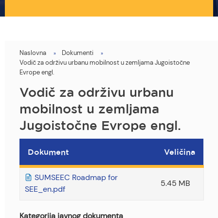
Naslovna
Dokumenti
You
Vodič za održivu urbanu mobilnost u zemljama Jugoistočne
are
Evrope engl.
here
Vodič za održivu urbanu
mobilnost u zemljama
Jugoistočne Evrope engl.
Dokument
Veličina
SUMSEEC Roadmap for
5.45 MB
SEE_en.pdf
Kategorija javnog dokumenta