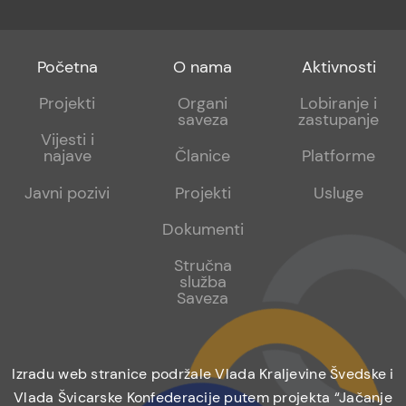
Footer
Footer
Footer
Početna
O nama
Aktivnosti
menu
sub
sub
Projekti
Organi
Lobiranje i
saveza
zastupanje
1
2
Vijesti i
najave
Članice
Platforme
Javni pozivi
Projekti
Usluge
Dokumenti
Stručna
služba
Saveza
Izradu web stranice podržale Vlada Kraljevine Švedske i
Vlada Švicarske Konfederacije putem projekta “Jačanje