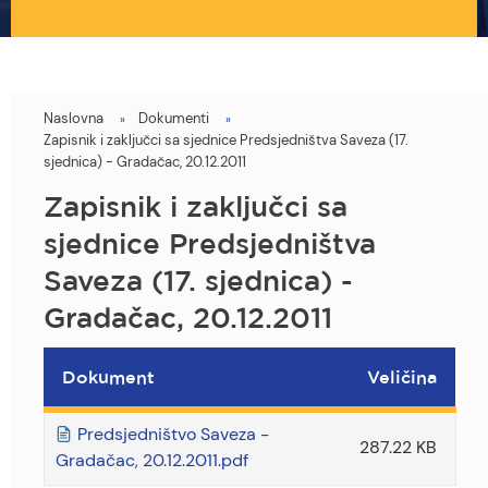
Naslovna
Dokumenti
You
Zapisnik i zaključci sa sjednice Predsjedništva Saveza (17.
are
sjednica) - Gradačac, 20.12.2011
here
Zapisnik i zaključci sa
sjednice Predsjedništva
Saveza (17. sjednica) -
Gradačac, 20.12.2011
Dokument
Veličina
Predsjedništvo Saveza -
287.22 KB
Gradačac, 20.12.2011.pdf