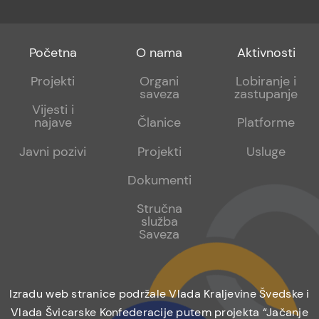
Footer
Footer
Footer
Početna
O nama
Aktivnosti
menu
sub
sub
Projekti
Organi
Lobiranje i
saveza
zastupanje
1
2
Vijesti i
najave
Članice
Platforme
Javni pozivi
Projekti
Usluge
Dokumenti
Stručna
služba
Saveza
Izradu web stranice podržale Vlada Kraljevine Švedske i
Vlada Švicarske Konfederacije putem projekta “Jačanje