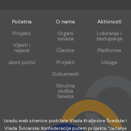
Footer
Footer
Footer
Početna
O nama
Aktivnosti
menu
sub
sub
Projekti
Organi
Lobiranje i
saveza
zastupanje
1
2
Vijesti i
najave
Članice
Platforme
Javni pozivi
Projekti
Usluge
Dokumenti
Stručna
služba
Saveza
Izradu web stranice podržale Vlada Kraljevine Švedske i
Vlada Švicarske Konfederacije putem projekta “Jačanje