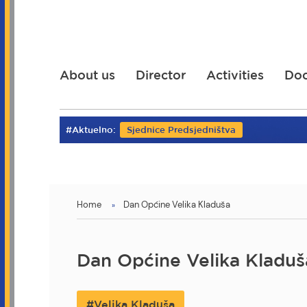
Skip
to
main
content
About us
Director
Activities
Do
#Aktuelno:
Sjednice Predsjedništva
You
Home
Dan Općine Velika Kladuša
are
here
Dan Općine Velika Kladuš
Velika Kladuša