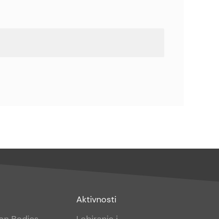
Footer
Aktivnosti
sub
ion Bodies
Lobiranje i