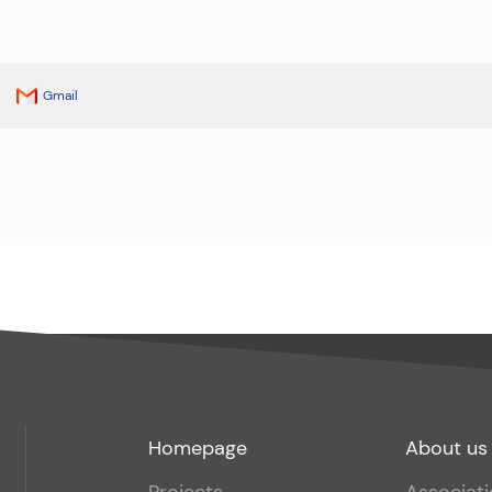
Gmail
Footer
Footer
Homepage
About us
menu
sub
Projects
Associat