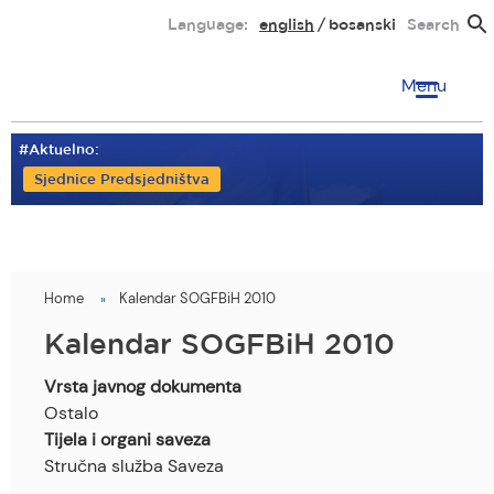
Skip
Language:
english
bosanski
Search
to
main
Menu
content
#Aktuelno:
Sjednice Predsjedništva
Home
Kalendar SOGFBiH 2010
You
are
Kalendar SOGFBiH 2010
here
Vrsta javnog dokumenta
Ostalo
Tijela i organi saveza
Stručna služba Saveza