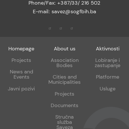
Phone/Fax: +387/33/ 216 502
E-mail: savez@sogfbih.ba
Footer
Footer
Footer
Homepage
About us
Aktivnosti
menu
sub
sub
Projects
Association
Lobiranje i
Bodies
zastupanje
1
2
News and
Events
Cities and
Platforme
Municipalities
Javni pozivi
Usluge
Projects
Documents
Stručna
služba
Saveza