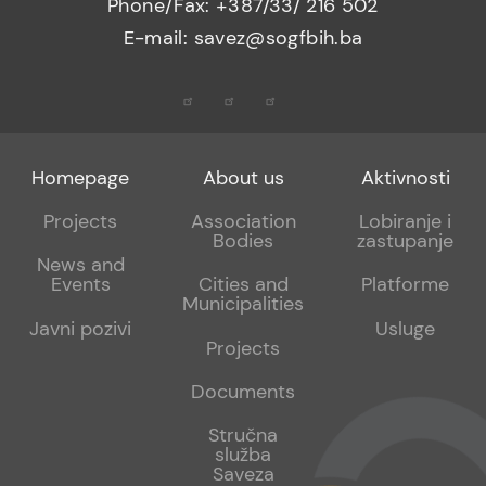
Phone/Fax: +387/33/ 216 502
E-mail: savez@sogfbih.ba
Footer
Footer
Footer
Homepage
About us
Aktivnosti
menu
sub
sub
Projects
Association
Lobiranje i
Bodies
zastupanje
1
2
News and
Events
Cities and
Platforme
Municipalities
Javni pozivi
Usluge
Projects
Documents
Stručna
služba
Saveza