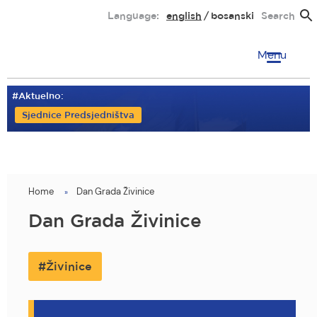
Skip
Language:
english
bosanski
Search
to
main
Menu
content
#Aktuelno:
Sjednice Predsjedništva
Home
Dan Grada Živinice
You
are
Dan Grada Živinice
here
Živinice