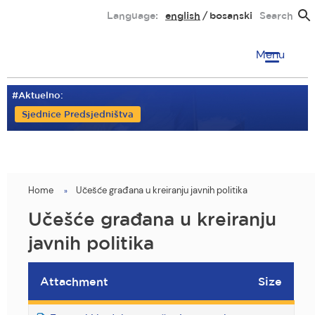
Skip
Language:
english
bosanski
Search
to
main
Menu
content
#Aktuelno:
Sjednice Predsjedništva
Home
Učešće građana u kreiranju javnih politika
You
are
Učešće građana u kreiranju
here
javnih politika
Attachment
Size