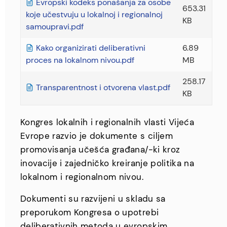
Evropski kodeks ponašanja za osobe
653.31
koje učestvuju u lokalnoj i regionalnoj
KB
samoupravi.pdf
Kako organizirati deliberativni
6.89
proces na lokalnom nivou.pdf
MB
258.17
Transparentnost i otvorena vlast.pdf
KB
Kongres lokalnih i regionalnih vlasti Vijeća
Evrope razvio je dokumente s ciljem
promovisanja učešća građana/-ki kroz
inovacije i zajedničko kreiranje politika na
lokalnom i regionalnom nivou.
Dokumenti su razvijeni u skladu sa
preporukom Kongresa o upotrebi
deliberativnih metoda u evropskim