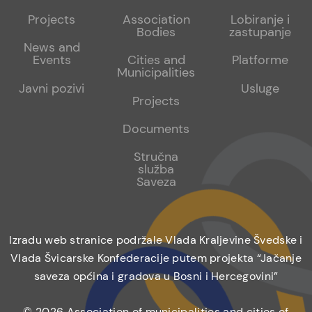
menu
sub
sub
Projects
Association
Lobiranje i
Bodies
zastupanje
1
2
News and
Events
Cities and
Platforme
Municipalities
Javni pozivi
Usluge
Projects
Documents
Stručna
služba
Saveza
Izradu web stranice podržale Vlada Kraljevine Švedske i
Vlada Švicarske Konfederacije putem projekta “Jačanje
saveza općina i gradova u Bosni i Hercegovini”
© 2026 Association of municipalities and cities of