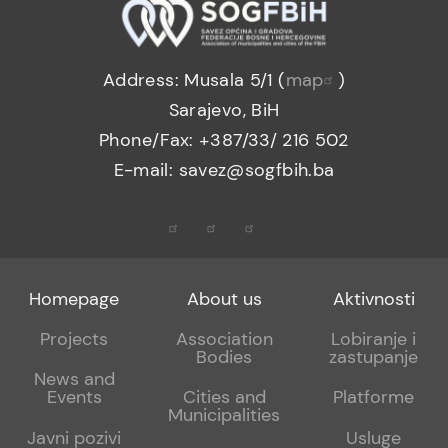
Address: Musala 5/1 (
map
)
Sarajevo, BiH
Phone/Fax: +387/33/ 216 502
E-mail: savez@sogfbih.ba
Footer
Footer
Footer
Homepage
About us
Aktivnosti
menu
sub
sub
Projects
Association
Lobiranje i
Bodies
zastupanje
1
2
News and
Events
Cities and
Platforme
Municipalities
Javni pozivi
Usluge