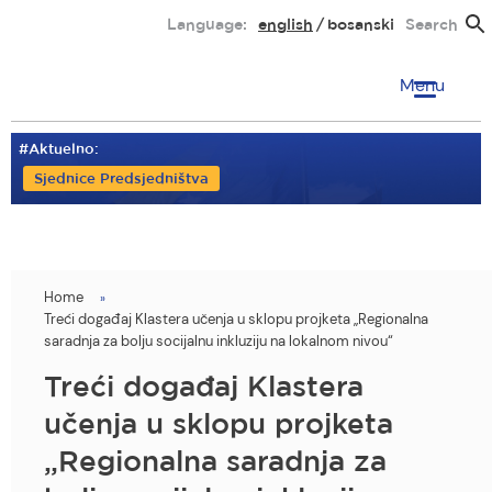
Skip
Language:
english
bosanski
Search
to
main
Menu
content
#Aktuelno:
Sjednice Predsjedništva
Home
You
Treći događaj Klastera učenja u sklopu projketa „Regionalna
are
saradnja za bolju socijalnu inkluziju na lokalnom nivou“
here
Treći događaj Klastera
učenja u sklopu projketa
„Regionalna saradnja za