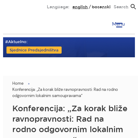
Skip
Language:
english
bosanski
Search
to
main
Menu
content
#Aktuelno:
Sjednice Predsjedništva
Home
You
Konferencija: „Za korak bliže ravnopravnosti: Rad na rodno
are
odgovornim lokalnim samoupravama“
here
Konferencija: „Za korak bliže
ravnopravnosti: Rad na
rodno odgovornim lokalnim