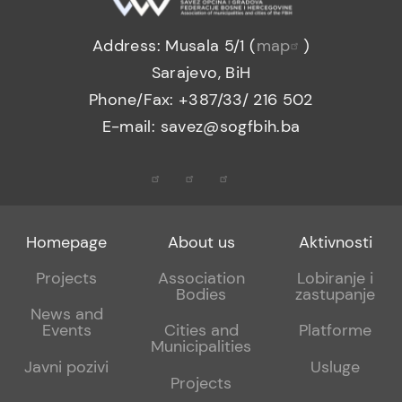
Address: Musala 5/1 (
map
)
Sarajevo, BiH
Phone/Fax: +387/33/ 216 502
E-mail: savez@sogfbih.ba
Footer
Footer
Footer
Homepage
About us
Aktivnosti
menu
sub
sub
Projects
Association
Lobiranje i
Bodies
zastupanje
1
2
News and
Events
Cities and
Platforme
Municipalities
Javni pozivi
Usluge
Projects