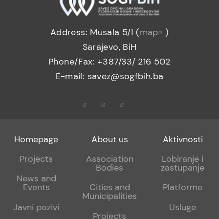
Address: Musala 5/1 (
map
)
Sarajevo, BiH
Phone/Fax: +387/33/ 216 502
E-mail: savez@sogfbih.ba
Footer
Footer
Footer
Homepage
About us
Aktivnosti
menu
sub
sub
Projects
Association
Lobiranje i
Bodies
zastupanje
1
2
News and
Events
Cities and
Platforme
Municipalities
Javni pozivi
Usluge
Projects