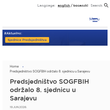
Skip
Language:
english
bosanski
Search
to
main
Menu
content
#Aktuelno:
Sjednice Predsjedništva
Home
You
Predsjedništvo SOGFBIH održalo 8. sjednicu u Sarajevu
are
Predsjedništvo SOGFBIH
here
održalo 8. sjednicu u
Sarajevu
19.JUN.2026.