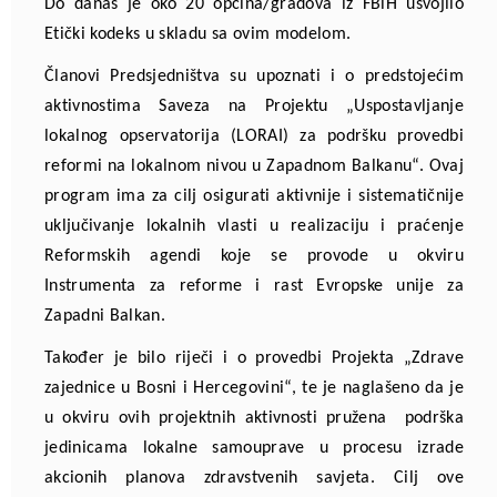
Do danas je oko 20 općina/gradova iz FBiH usvojilo
Etički kodeks u skladu sa ovim modelom.
Članovi Predsjedništva su upoznati i o predstojećim
aktivnostima Saveza na Projektu „Uspostavljanje
lokalnog opservatorija (LORAI) za podršku provedbi
reformi na lokalnom nivou u Zapadnom Balkanu“. Ovaj
program
ima za cilj osigurati aktivnije i sistematičnije
uključivanje lokalnih vlasti u realizaciju i praćenje
Reformskih agendi koje se provode u okviru
Instrumenta za reforme i rast Evropske unije za
Zapadni Balkan.
Također je bilo riječi i o provedbi Projekta „Zdrave
zajednice u Bosni i Hercegovini“, te je naglašeno da je
u okviru ovih projektnih aktivnosti pružena podrška
jedinicama lokalne samouprave u procesu izrade
akcionih planova zdravstvenih savjeta. Cilj ove