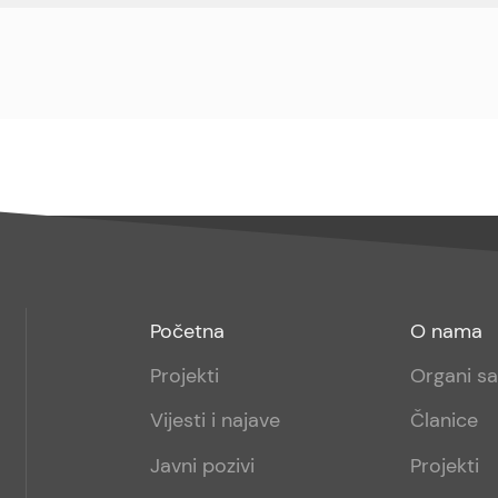
Footer
Footer
Početna
O nama
menu
sub
Projekti
Organi s
1
Vijesti i najave
Članice
Javni pozivi
Projekti