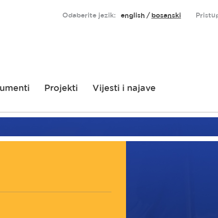
Odaberite jezik:
english
bosanski
Pristu
umenti
Projekti
Vijesti i najave