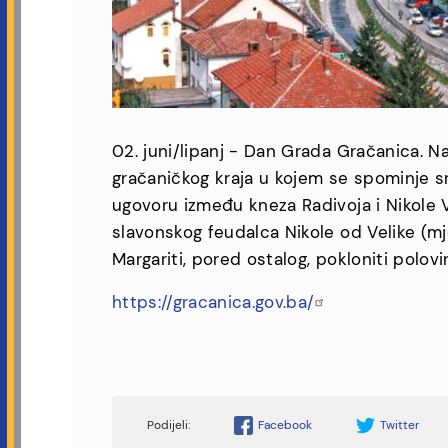
02. juni/lipanj - Dan Grada Gračanica. N
gračaničkog kraja u kojem se spominje s
ugovoru između kneza Radivoja i Nikole V
slavonskog feudalca Nikole od Velike (mj
Margariti, pored ostalog, pokloniti polovin
https://gracanica.gov.ba/
Facebook
Twitter