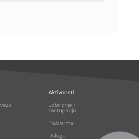
Footer
Aktivnosti
sub
aveza
Lobiranje i
zastupanje
2
Platforme
Usluge