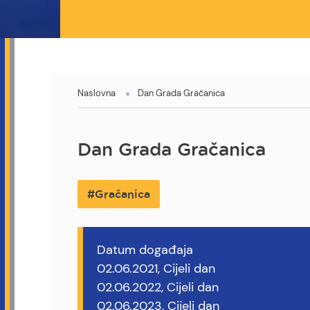
You
Naslovna
Dan Grada Gračanica
are
here
Dan Grada Gračanica
Gračanica
Datum događaja
02.06.2021, Cijeli dan
02.06.2022, Cijeli dan
02.06.2023, Cijeli dan