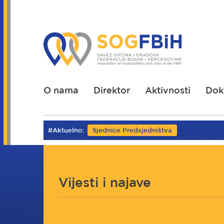
Skoči
na
glavni
sadržaj
O nama
Direktor
Aktivnosti
Dok
#Aktuelno:
Sjednice Predsjedništva
Vijesti i najave