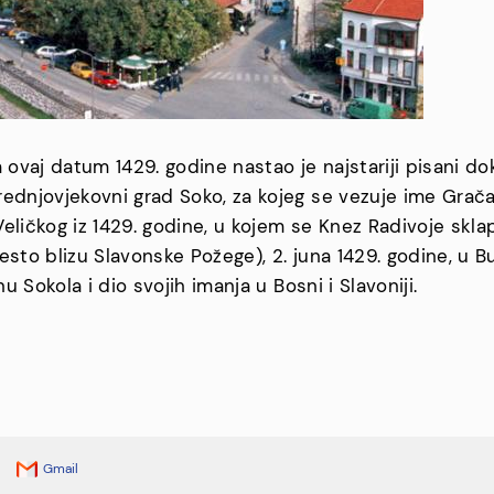
a ovaj datum 1429. godine nastao je najstariji pisani d
rednjovjekovni grad Soko, za kojeg se vezuje ime Grača
eličkog iz 1429. godine, u kojem se Knez Radivoje skl
esto blizu Slavonske Požege), 2. juna 1429. godine, u 
u Sokola i dio svojih imanja u Bosni i Slavoniji.
Gmail