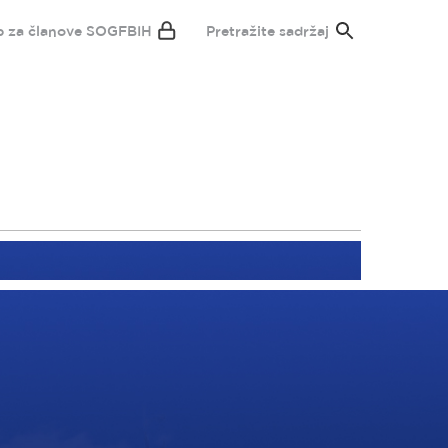
p za članove SOGFBIH
Pretražite sadržaj