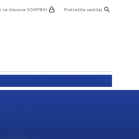
p za članove SOGFBIH
Pretražite sadržaj