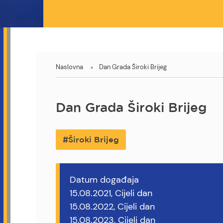
You
Naslovna
Dan Grada Široki Brijeg
are
here
Dan Grada Široki Brijeg
Široki Brijeg
Datum događaja
15.08.2021, Cijeli dan
15.08.2022, Cijeli dan
15.08.2023, Cijeli dan