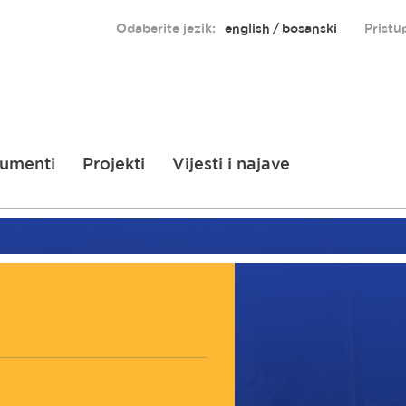
Odaberite jezik:
english
bosanski
Pristu
umenti
Projekti
Vijesti i najave