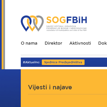
Skoči
na
glavni
sadržaj
O nama
Direktor
Aktivnosti
Dok
#Aktuelno:
Sjednice Predsjedništva
Vijesti i najave