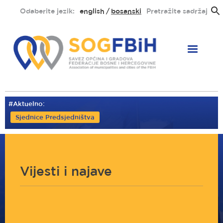
Skoči
Odaberite jezik:
english
bosanski
Pretražite sadržaj
na
glavni
sadržaj
#Aktuelno:
Sjednice Predsjedništva
Vijesti i najave