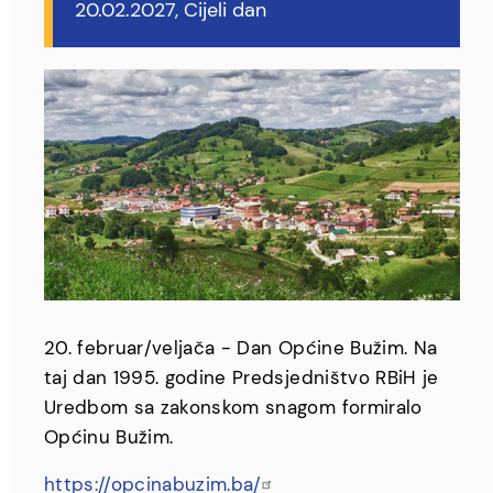
20.02.2027, Cijeli dan
20. februar/veljača - Dan Općine Bužim. Na
taj dan 1995. godine Predsjedništvo RBiH je
Uredbom sa zakonskom snagom formiralo
Općinu Bužim.
https://opcinabuzim.ba/