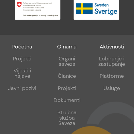
Footer
Footer
Footer
Početna
O nama
Aktivnosti
menu
sub
sub
Projekti
Organi
Lobiranje i
saveza
zastupanje
1
2
Vijesti i
najave
Članice
Platforme
Javni pozivi
Projekti
Usluge
Dokumenti
Stručna
služba
Saveza