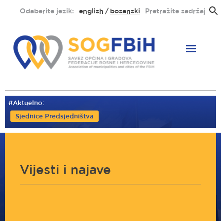
Skoči
Odaberite jezik:
english
bosanski
Pretražite sadržaj
na
glavni
sadržaj
#Aktuelno:
Sjednice Predsjedništva
Vijesti i najave